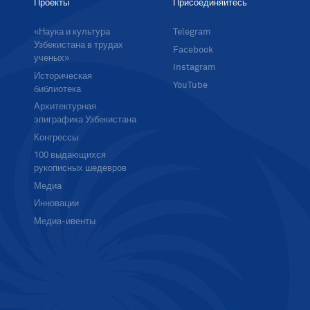
Проекты
Присоединяйтесь
«Наука и культура
Telegram
Узбекистана в трудах
Facebook
ученых»
Instagram
Историческая
YouTube
библиотека
Архитектурная
эпиграфика Узбекистана
Конгрессы
100 выдающихся
рукописных шедевров
Медиа
Инновации
Медиа-ивенты