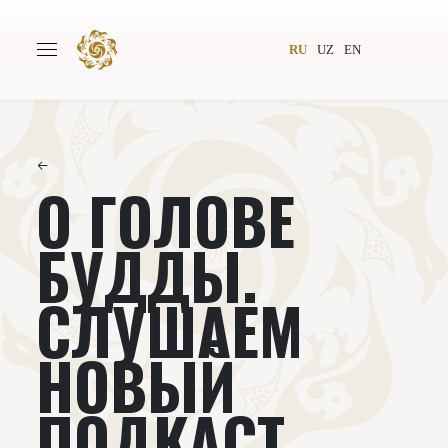
RU
UZ
EN
←
О ГОЛОВЕ
Главная
О проекте
Авторы
Всемирное общество
БУДДЫ.
Издательство
Новости
СЛУШАЕМ
Проекты
Подкасты
НОВЫЙ
Книги
Видеолекторий
ПОДКАСТ