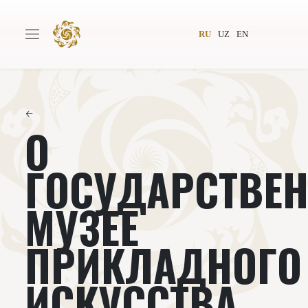
RU
UZ
EN
←
О
Главная
О проекте
Авторы
Всемирное общество
ГОСУДАРСТВЕ
Издательство
Новости
МУЗЕЕ
Проекты
Подкасты
ПРИКЛАДНОГО
Книги
Видеолекторий
ИСКУССТВА