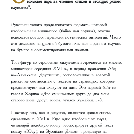
молодая пара за чтением стихов и стоящая рядом
служанка".
Рукописи такого продолговатого формата, который
изображен на миниатюре (байаз или сафина), охотно
использовали для переписки поэтических антологий. Часто
это делалось на цветной бумаге или, как в данном случае,
на бумаге с орнаментированными полями.
Тип фигур со стройными силуэтами встречается на многих
миниатюрах середины XVI в., в период правления Абд
ал-Азиз-хана. Двустишие, расположенное в золотой
рамке, не соотносится с текстом на страницах, которые
предшествуют или следуют за ним. Это первый байт из
газели Хафиза «Два смышленых друга да два мана
старого вина, досуг, книга, уголок лужайки…»).
Поэтому оно, как и рисунок, являются дополнением,
сделанным в XVI в. Еще одно изображение пары,
читающей подобную книгу, иллюстрирует другой текст –
поэму «Юсуф ва Зулайха» Джами, проданную на