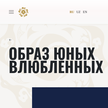
RU
UZ
EN
←
ОБРАЗ ЮНЫХ
Главная
О проекте
Авторы
Всемирное общество
ВЛЮБЛЕННЫХ
Издательство
Новости
Проекты
Подкасты
Книги
Видеолекторий