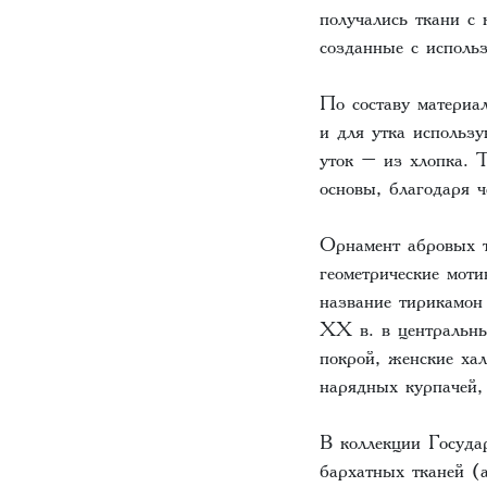
получались ткани с
созданные с использ
По составу материа
и для утка использу
уток – из хлопка. 
основы, благодаря 
Орнамент абровых т
геометрические мот
название тирикамон
ХХ в. в центральны
покрой, женские ха
нарядных курпачей,
В коллекции Госуда
бархатных тканей (