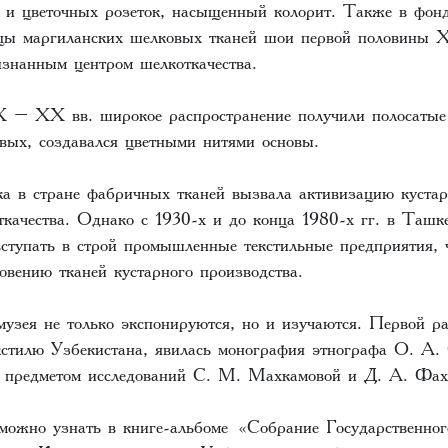
 и цветочных розеток, насыщенный колорит. Также в фонд
зцы маргиланских шелковых тканей шои первой половины 
изнанным центром шелкоткачества.
– ХХ вв. широкое распространение получили полосатые 
овых, создавался цветными нитями основы.
тка в стране фабричных тканей вызвала активизацию кустар
ткачества. Однако с 1930-х и до конца 1980-х гг. в Ташк
ступать в строй промышленные текстильные предприятия, 
овению тканей кустарного производства.
музея не только экспонируются, но и изучаются. Первой р
кстилю Узбекистана, явилась монография этнографа О. А.
ла предметом исследований С. М. Махкамовой и Д. А. Фах
можно узнать в книге-альбоме
«Собрание Государственног