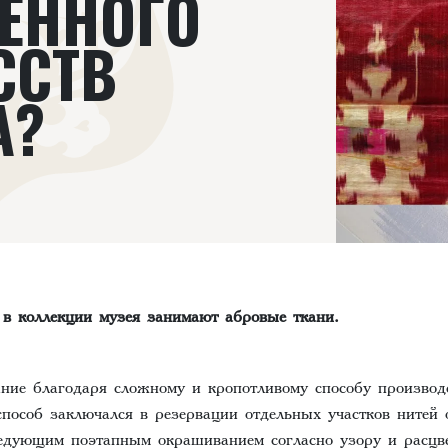
ЕННОГО
ССТВ
А?
 в коллекции музея занимают абровые ткани.
ние благодаря сложному и кропотливому способу производс
пособ заключался в резервации отдельных участков нитей 
ледующим поэтапным окрашиванием согласно узору и расцве