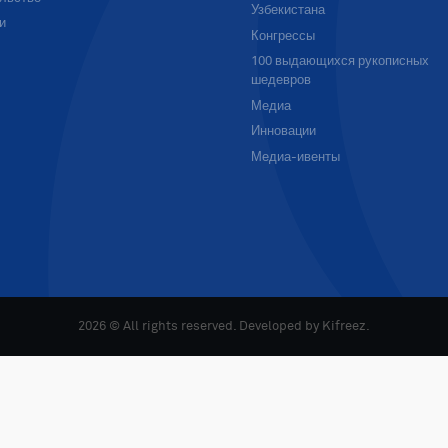
Узбекистана
и
Конгрессы
100 выдающихся рукописных
шедевров
Медиа
Инновации
Медиа-ивенты
2026 © All rights reserved. Developed by
Kifreez
.