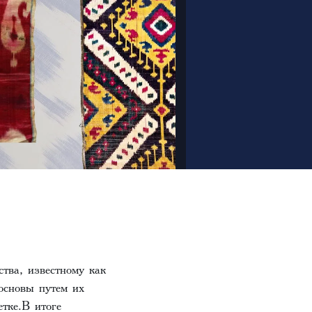
тва, известному как
основы путем их
тке.В итоге