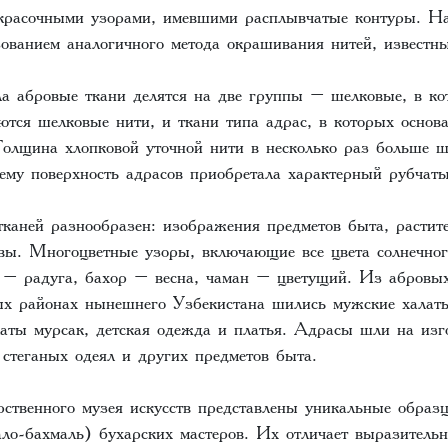
 красочными узорами, имевшими расплывчатые контуры. На
ованием аналогичного метода окрашивания нитей, известны
ла абровые ткани делятся на две группы – шелковые, в ко
ются шелковые нити, и ткани типа адрас, в которых основ
Толщина хлопковой уточной нити в несколько раз больше ш
чему поверхность адрасов приобретала характерный рубчат
каней разнообразен: изображения предметов быта, растит
ивы. Многоцветные узоры, включающие все цвета солнечног
 – радуга, бахор – весна, чаман – цветущий. Из абровых
х районах нынешнего Узбекистана шились мужские халат
латы мурсак, детская одежда и платья. Адрасы шли на изг
 стеганых одеял и других предметов быта.
рственного музея искусств представлены уникальные образ
ало-бахмаль) бухарских мастеров. Их отличает выразитель