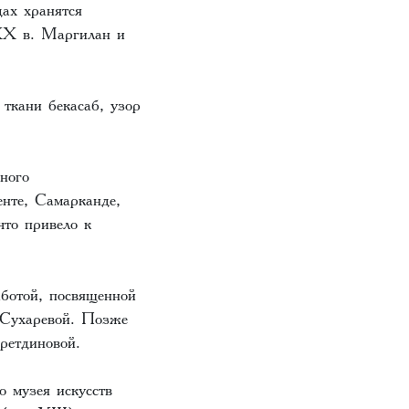
ах хранятся
ХХ в. Маргилан и
ткани бекасаб, узор
ного
енте, Самарканде,
что привело к
аботой, посвященной
 Сухаревой. Позже
ретдиновой.
о музея искусств