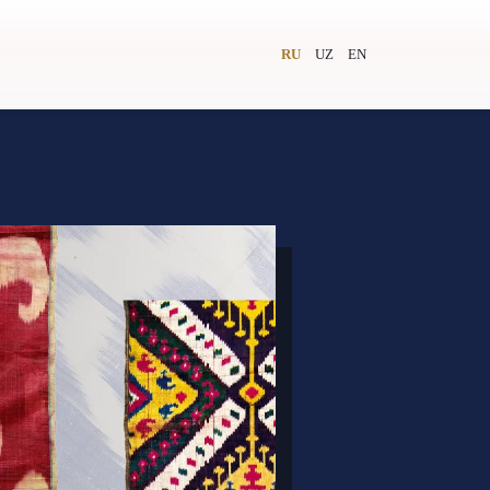
RU
UZ
EN
и
Видеолекторий