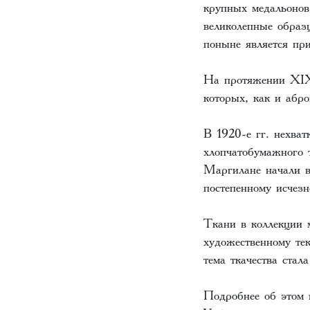
крупных медальонов
великолепные обра
поныне является пр
На протяжении ХIХ 
которых, как и абр
В 1920-е гг. нехва
хлопчатобумажного 
Маргилане начали в
постепенному исчезн
Ткани в коллекции 
художественному те
тема ткачества ста
Подробнее об этом 