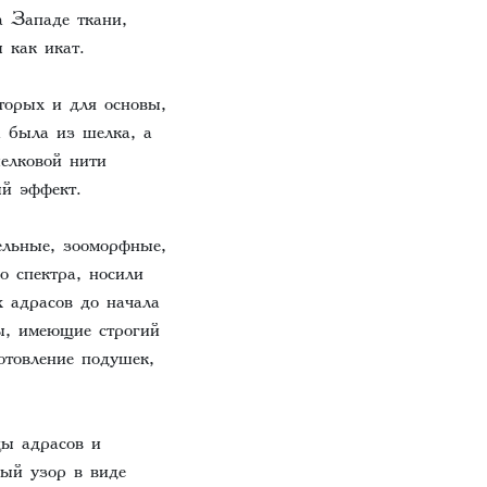
 Западе ткани,
 как икат.
торых и для основы,
а была из шелка, а
елковой нити
ый эффект.
ельные, зооморфные,
о спектра, носили
 адрасов до начала
ы, имеющие строгий
отовление подушек,
цы адрасов и
ный узор в виде