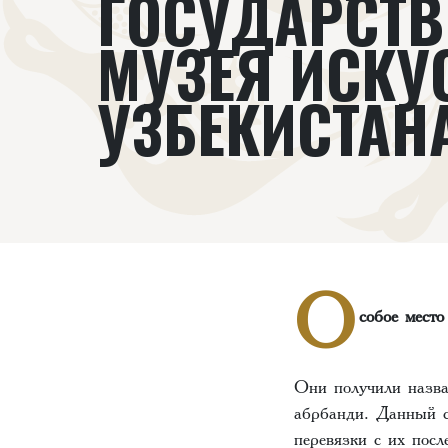
ГОСУДАРСТВ
МУЗЕЯ ИСКУ
УЗБЕКИСТАН
О
собое место
Они получили назва
абрбанди. Данный с
перевязки с их пос