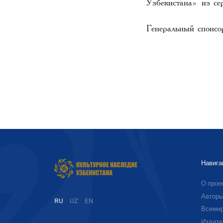
Узбекистана»
из сер
Генеральный спонсо
Навига
О прое
Автор
RU
UZ
EN
Всемир
Издате