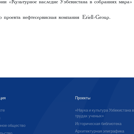
ии «Культурное наследие Узбекистана в собраниях мира»
р проекта нефтесервисная компания
Eriell-Group
.
ция
Проекты
кте
«Наука и культура Узбекистана 
трудах ученых»
ы
Историческая библиотека
ное общество
Архитектурная эпиграфика
льство