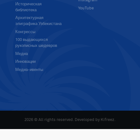
Instagram
Историческая
YouTube
библиотека
Архитектурная
эпиграфика Узбекистана
Конгрессы
100 выдающихся
рукописных шедевров
Медиа
Инновации
Медиа-ивенты
2026 © All rights reserved. Developed by
Kifreez
.