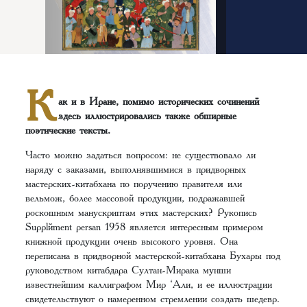
К
ак и в Иране, помимо исторических сочинений
здесь иллюстрировались также обширные
поэтические тексты.
Часто можно задаться вопросом: не существовало ли
наряду с заказами, выполнявшимися в придворных
мастерских-китабхана по поручению правителя или
вельмож, более массовой продукции, подражавшей
роскошным манускриптам этих мастерских? Рукопись
Supplément persan 1958 является интересным примером
книжной продукции очень высокого уровня. Она
переписана в придворной мастерской-китабхана Бухары под
руководством китабдара Султан-Мирака мунши
известнейшим каллиграфом Мир ‘Али, и ее иллюстрации
свидетельствуют о намеренном стремлении создать шедевр.