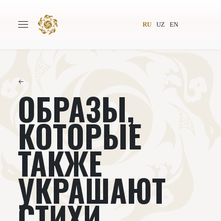
RU
UZ
EN
←
ОБРАЗЫ,
Главная
О проекте
Авторы
Всемирное общество
КОТОРЫЕ
Издательство
Новости
ТАКЖЕ
Проекты
Подкасты
УКРАШАЮТ
Книги
Видеолекторий
СТИХИ