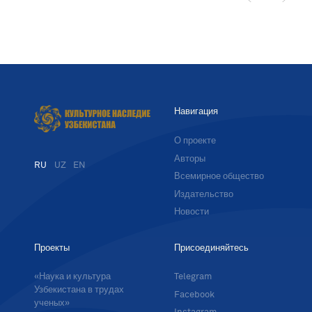
Навигация
О проекте
Авторы
RU
UZ
EN
Всемирное общество
Издательство
Новости
Проекты
Присоединяйтесь
«Наука и культура
Telegram
Узбекистана в трудах
Facebook
ученых»