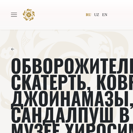
RU
UZ
EN
←
ОБВОРОЖИТЕЛ
Главная
О проекте
Авторы
Всемирное общество
СКАТЕРТЬ, КО
Издательство
Новости
ДЖОЙНАМАЗЫ
Проекты
Подкасты
САНДАЛПУШ В
Книги
Видеолекторий
МУЗЕЕ ХИРОСИ