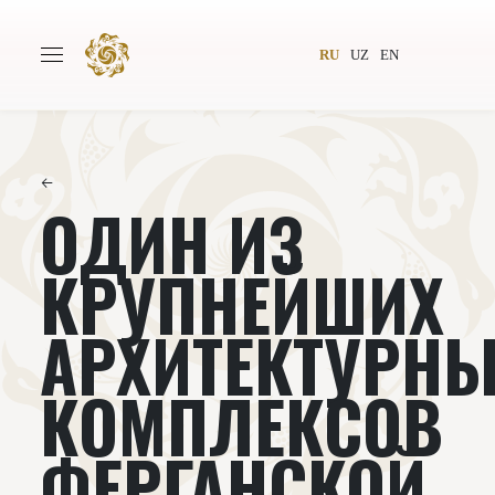
RU
UZ
EN
←
ОДИН ИЗ
Главная
О проекте
Авторы
Всемирное общество
КРУПНЕЙШИХ
Издательство
Новости
АРХИТЕКТУРН
Проекты
Подкасты
КОМПЛЕКСОВ
Книги
Видеолекторий
ФЕРГАНСКОЙ