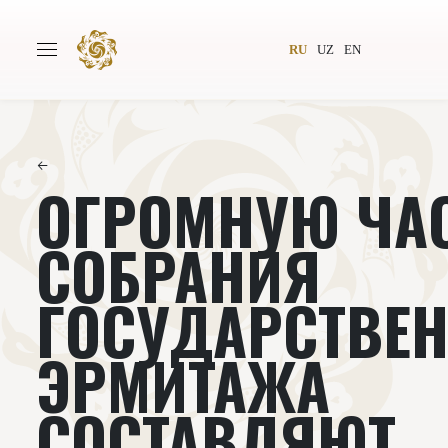
RU
UZ
EN
←
ОГРОМНУЮ ЧА
Главная
О проекте
Авторы
Всемирное общество
СОБРАНИЯ
Издательство
Новости
ГОСУДАРСТВЕ
Проекты
Подкасты
ЭРМИТАЖА
Книги
Видеолекторий
СОСТАВЛЯЮТ