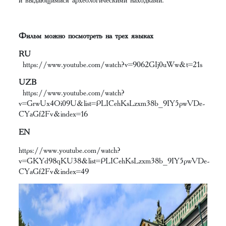
Фильм можно посмотреть на трех языках
RU
https://www.youtube.com/watch?v=9062GIj0uWw&t=21s
UZB
https://www.youtube.com/watch?
v=GrwUx4Oi09U&list=PLICehKsLzxm38b_9IY5pwVDe-
CYaGf2Fv&index=16
EN
https://www.youtube.com/watch?
v=GKYd98qKU38&list=PLICehKsLzxm38b_9IY5pwVDe-
CYaGf2Fv&index=49