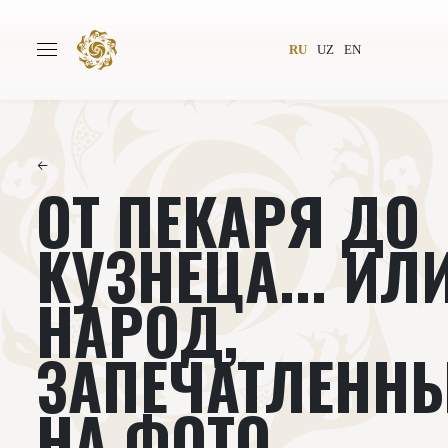
RU
UZ
EN
←
ОТ ПЕКАРЯ ДО
Главная
О проекте
Авторы
Всемирное общество
КУЗНЕЦА... ИЛ
Издательство
Новости
НАРОД,
Проекты
Подкасты
ЗАПЕЧАТЛЕНН
Книги
Видеолекторий
НА ФОТО