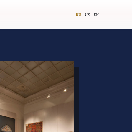
RU
UZ
EN
и
Видеолекторий