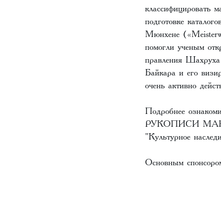
классифицировать м
подготовке каталого
Мюнхене («Meister
помогли ученым отк
правления Шахруха 
Байкара и его визи
очень активно дейс
Подробнее ознакоми
РУКОПИСИ МАВ
"Культурное наследи
Основным спонсором