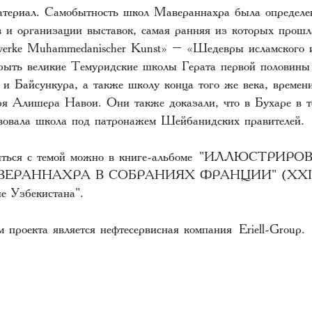
атериал. Самобытность школ Мавераннахра была определе
в и организации выставок, самая ранняя из которых прошл
werke Muhammedanischer Kunst» – «Шедевры исламского и
рыть великие Темуридские школы Герата первой половин
и Байсункура, а также школу конца того же века, времен
ря Алишера Навои. Они также доказали, что в Бухаре в т
твовала школа под патронажем Шейбанидских правителей.
ться с темой можно в книге-альбоме
"ИЛЛЮСТРИРО
ЕРАННАХРА В СОБРАНИЯХ ФРАНЦИИ" (XXIX
е Узбекистана".
 проекта является нефтесервисная компания
Eriell-Group
.