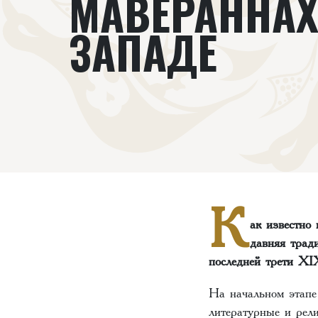
МАВЕРАННАХ
ЗАПАДЕ
К
ак известно
давняя тради
последней трети XI
На начальном этапе
литературные и рел