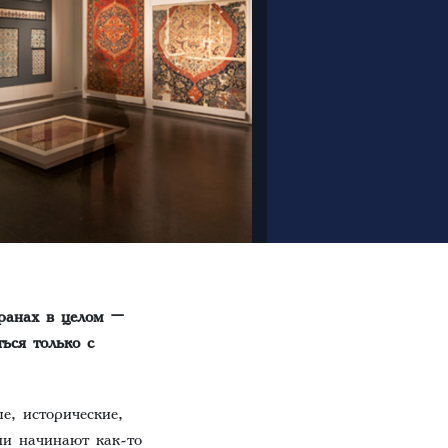
транах в целом –
ься только с
е, исторические,
ни начинают как-то