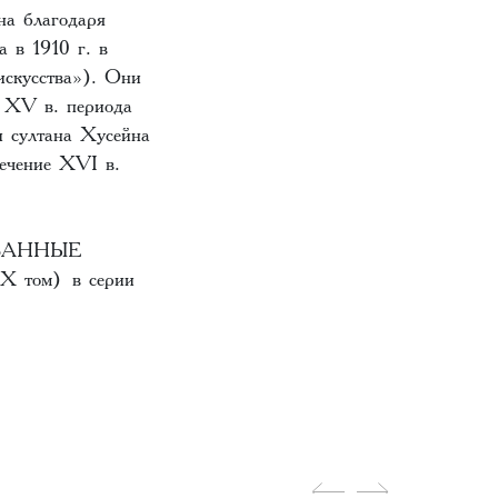
на благодаря
а в 1910 г. в
скусства»). Они
ы XV в. периода
и султана Хусейна
ечение XVI в.
ВАННЫЕ
 том)
в серии