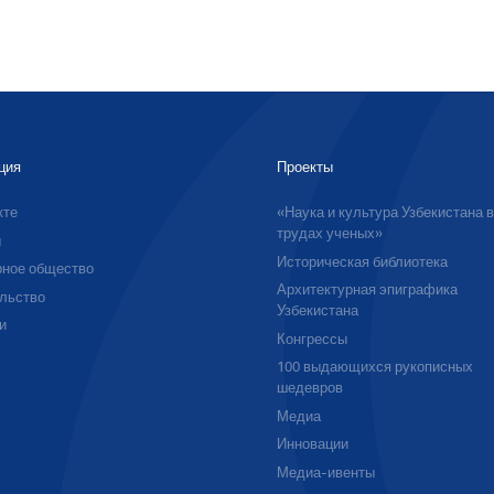
ция
Проекты
кте
«Наука и культура Узбекистана 
трудах ученых»
ы
Историческая библиотека
ное общество
Архитектурная эпиграфика
льство
Узбекистана
и
Конгрессы
100 выдающихся рукописных
шедевров
Медиа
Инновации
Медиа-ивенты