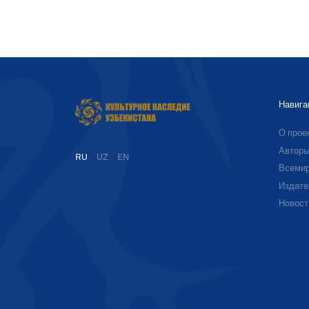
Навига
О прое
Автор
RU
UZ
EN
Всемир
Издате
Новост