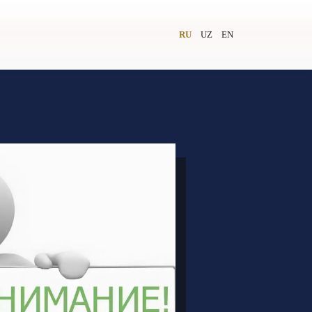
RU
UZ
EN
и
Видеолекторий