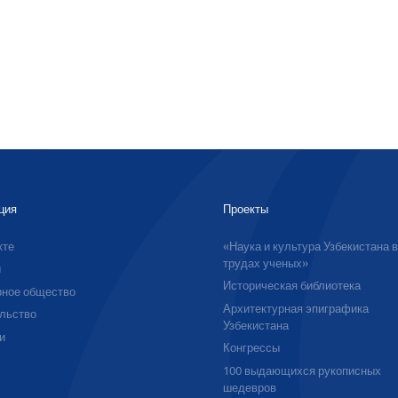
ция
Проекты
кте
«Наука и культура Узбекистана 
трудах ученых»
ы
Историческая библиотека
ное общество
Архитектурная эпиграфика
льство
Узбекистана
и
Конгрессы
100 выдающихся рукописных
шедевров