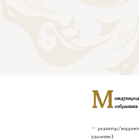
М
еждународ
собраниях
– редактор/коррект
удаленке)