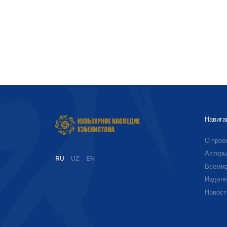
Навига
О прое
Автор
RU
UZ
EN
Всемир
Издате
Новост