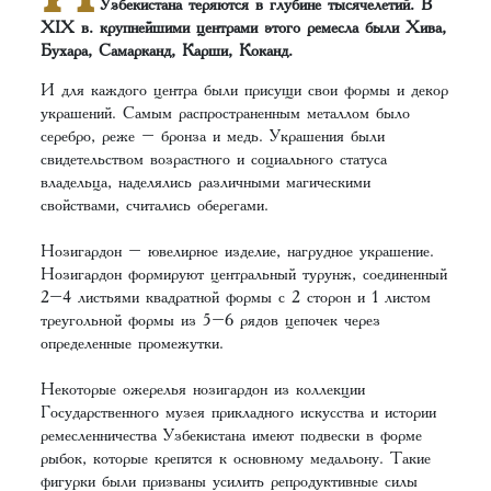
Узбекистана теряются в глубине тысячелетий. В
XIX в. крупнейшими центрами этого ремесла были Хива,
Бухара, Самарканд, Карши, Коканд.
И для каждого центра были присущи свои формы и декор
украшений. Самым распространенным металлом было
серебро, реже – бронза и медь. Украшения были
свидетельством возрастного и социального статуса
владельца, наделялись различными магическими
свойствами, считались оберегами.
Нозигардон – ювелирное изделие, нагрудное украшение.
Нозигардон формируют центральный турунж, соединенный
2–4 листьями квадратной формы с 2 сторон и 1 листом
треугольной формы из 5–6 рядов цепочек через
определенные промежутки.
Некоторые ожерелья нозигардон из коллекции
Государственного музея прикладного искусства и истории
ремесленничества Узбекистана имеют подвески в форме
рыбок, которые крепятся к основному медальону. Такие
фигурки были призваны усилить репродуктивные силы