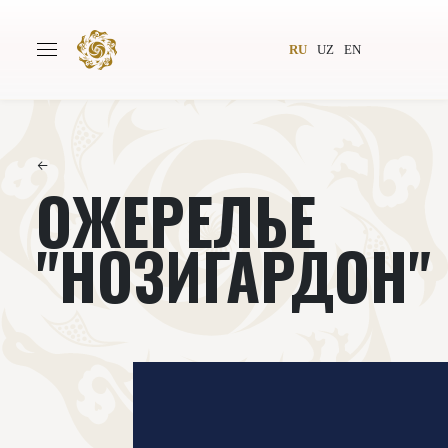
RU
UZ
EN
←
ОЖЕРЕЛЬЕ
Главная
О проекте
Авторы
Всемирное общество
"НОЗИГАРДОН"
Издательство
Новости
Проекты
Подкасты
Книги
Видеолекторий