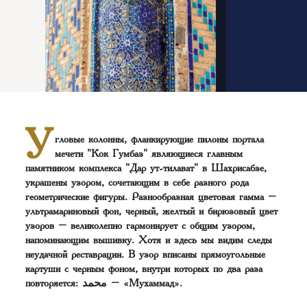
У
гловые колонны, фланкирующие пилоны портала
мечети "Кок Гумбаз" являющиеся главным
памятником комплекса "Дар ут-тилават" в Шахрисабзе,
украшены узором, сочетающим в себе разного рода
геометрические фигуры. Разнообразная цветовая гамма –
ультрамариновый фон, черный, желтый и бирюзовый цвет
узоров – великолепно гармонирует с общим узором,
напоминающим вышивку. Хотя и здесь мы видим следы
неудачной реставрации. В узор вписаны прямоугольные
картуши с черным фоном, внутри которых по два раза
повторяется: محمد – «Мухаммад».