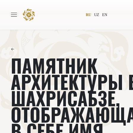
RU
UZ
EN
←
ПАМЯТНИК
Главная
О проекте
Авторы
Всемирное общество
АРХИТЕКТУРЫ 
Издательство
Новости
ШАХРИСАБЗЕ,
Проекты
Подкасты
ОТОБРАЖАЮЩ
Книги
Видеолекторий
В СЕБЕ ИМЯ