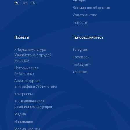
Авторы
RU
UZ
EN
Всемирное общество
Издательство
Новости
Проекты
Присоединяйтесь
«Наука и культура
Telegram
Узбекистана в трудах
Facebook
ученых»
Instagram
Историческая
YouTube
библиотека
Архитектурная
эпиграфика Узбекистана
Конгрессы
100 выдающихся
рукописных шедевров
Медиа
Инновации
Медиа-ивенты