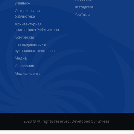
ученых»
Instagram
Историческая
YouTube
библиотека
Архитектурная
эпиграфика Узбекистана
Конгрессы
100 выдающихся
рукописных шедевров
Медиа
Инновации
Медиа-ивенты
2026 © All rights reserved. Developed by
Kifreez
.