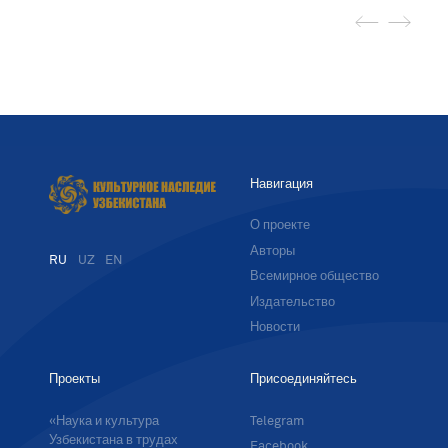
Навигация
О проекте
Авторы
RU
UZ
EN
Всемирное общество
Издательство
Новости
Проекты
Присоединяйтесь
«Наука и культура
Telegram
Узбекистана в трудах
Facebook