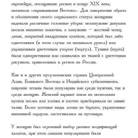
европейцы, посещавшие регион в конце XIX века,
называли «парижанками Востока». Для завершения образа
и обозначения своего социального статуса женщины
надевали различные головные уборы: незамужние девушки
носили вышитые шапочки, а замужние – жесткий чепец
лачак, покрытый квадратным платком, который был либо
однотонным (в этом случае он назывался румол) или
украшенным цветочным узором (чоргул). Туники (курта)
были одноцветными или сшивались из тканей с цветочным
рисунком, привезенных в регион из России.
Как и в других мусульманских странах Центральной
Азии, Ближнего Востока и Индийского субконтинента,
широкие штаны были популярны как среди мужчин, так и
среди женщин. Женский вариант шили из нескольких
кусков шелка или хлопка и плотно присборивали по линии
талии. Более плотные виды лозим из бархата, украшенные
вышивкой зардузи, застегивались на пуговицы.
У женщин был огромный выбор разных модификаций
халатов, при этом самыми популярными были