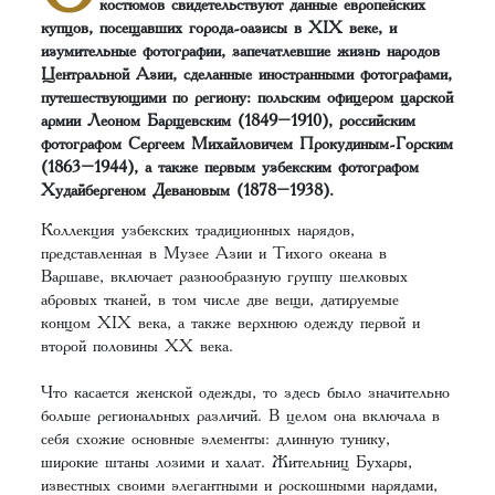
костюмов свидетельствуют данные европейских
купцов, посещавших города-оазисы в XIX веке, и
изумительные фотографии, запечатлевшие жизнь народов
Центральной Азии, сделанные иностранными фотографами,
путешествующими по региону: польским офицером царской
армии Леоном Барщевским (1849–1910), российским
фотографом Сергеем Михайловичем Прокудиным-Горским
(1863–1944), а также первым узбекским фотографом
Худайбергеном Девановым (1878–1938).
Коллекция узбекских традиционных нарядов,
представленная в Музее Азии и Тихого океана в
Варшаве, включает разнообразную группу шелковых
абровых тканей, в том числе две вещи, датируемые
концом XIX века, а также верхнюю одежду первой и
второй половины XX века.
Что касается женской одежды, то здесь было значительно
больше региональных различий. В целом она включала в
себя схожие основные элементы: длинную тунику,
широкие штаны лозими и халат. Жительниц Бухары,
известных своими элегантными и роскошными нарядами,