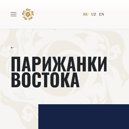
RU
UZ
EN
←
ПАРИЖАНКИ
Главная
О проекте
Авторы
Всемирное общество
ВОСТОКА‌‌
Издательство
Новости
Проекты
Подкасты
Книги
Видеолекторий