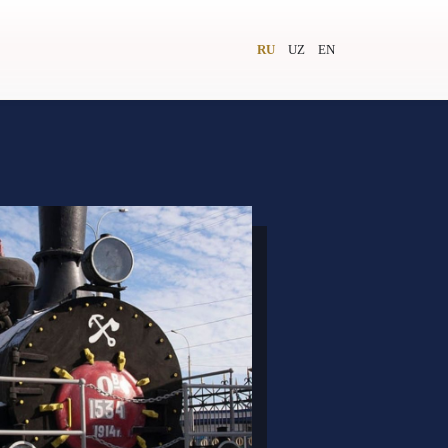
RU
UZ
EN
и
Видеолекторий