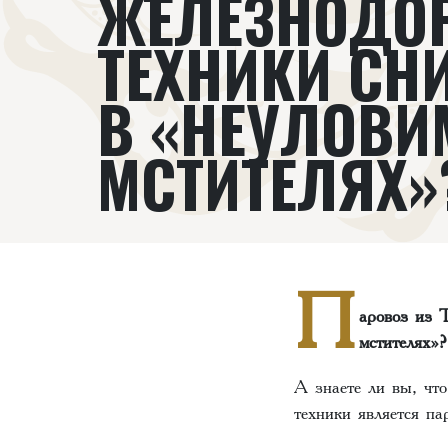
ЖЕЛЕЗНОДО
ТЕХНИКИ СН
В «НЕУЛОВ
МСТИТЕЛЯХ»
П
аровоз из 
мстителях»?
А знаете ли вы, чт
техники является п