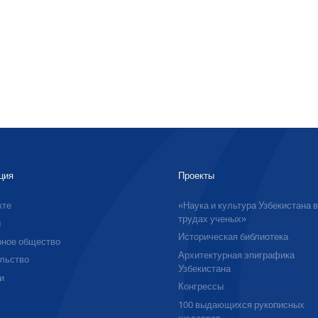
ция
Проекты
кте
«Наука и культура Узбекистана 
трудах ученых»
ы
Историческая библиотека
ное общество
Архитектурная эпиграфика
льство
Узбекистана
и
Конгрессы
100 выдающихся рукописных