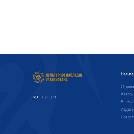
Навига
О прое
Автор
RU
UZ
EN
Всемир
Издате
Новост