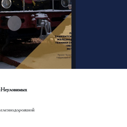
 «Неуловимых
железнодорожной