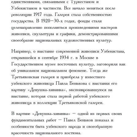
единственными, связанными с Туркестаном и
Узбекистаном в частности. Все начало меняться после
революции 1917 года. Галерея стала собственностью
государства. В 1920–30-х годах, фонды стали
целенаправленно пополняться произведениями мастеров
живописи, скульптуры и графики, демонстрировавшими
своеобразие национальных художественных культур.
Например, о выставке современной живописи Узбекистана,
открывшейся в сентябре 1934 г. в Москве в
Государственном музее восточных культур, заговорили как
об уникальном национальном феномене. Тогда же
Третьяковская галерея и приобрела у известного
узбекского живописца Павла Бенькова с выставки его
картину «Девушка-хивинка», экспонировавшуюся на
выставке, которая стала первой работой узбекского
живописца в коллекции Третьяковской галереи.
В картине «Девушка-хивинка» – одной из первых своих
фундаментальных работ – Павел Беньков показал и
особенности быта узбекского народа и своеобразную
красочность национального костюма.