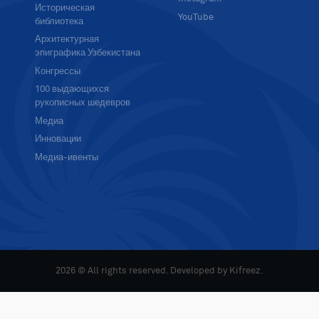
Историческая
YouTube
библиотека
Архитектурная
эпиграфика Узбекистана
Конгрессы
100 выдающихся
рукописных шедевров
Медиа
Инновации
Медиа-ивенты
2026 © All rights reserved. Developed by
Kifreez
.