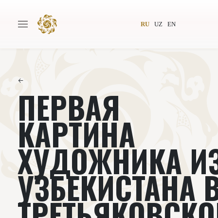
RU
UZ
EN
←
ПЕРВАЯ
Главная
О проекте
Авторы
Всемирное общество
КАРТИНА
Издательство
Новости
ХУДОЖНИКА И
Проекты
Подкасты
УЗБЕКИСТАНА 
Книги
Видеолекторий
ТРЕТЬЯКОВСКО