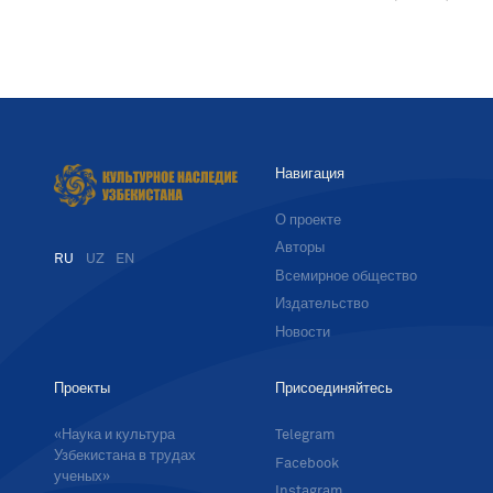
Навигация
О проекте
Авторы
RU
UZ
EN
Всемирное общество
Издательство
Новости
Проекты
Присоединяйтесь
«Наука и культура
Telegram
Узбекистана в трудах
Facebook
ученых»
Instagram