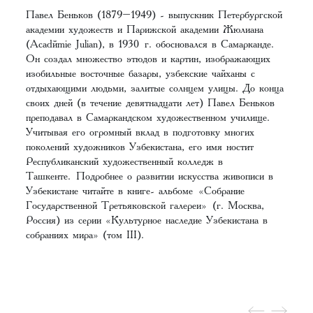
Павел Беньков (1879–1949) - выпускник Петербургской
академии художеств и Парижской академии Жюлиана
(Académie Julian), в 1930 г. обосновался в Самарканде.
Он создал множество этюдов и картин, изображающих
изобильные восточные базары, узбекские чайханы с
отдыхающими людьми, залитые солнцем улицы. До конца
своих дней (в течение девятнадцати лет) Павел Беньков
преподавал в Самаркандском художественном училище.
Учитывая его огромный вклад в подготовку многих
поколений художников Узбекистана, его имя ностит
Республиканский художественный колледж в
Ташкенте. Подробнее о развитии искусства живописи в
Узбекистане читайте в книге- альбоме
«Собрание
Государственной Третьяковской галереи»
(г. Москва,
Россия) из серии «Культурное наследие Узбекистана в
собраниях мира» (том III).