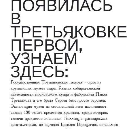
ПОЯВИЛАСЬ
В
ТРЕТЬЯКОВКЕ
ПЕРВОЙ,
УЗНАЕМ
ЗДЕСЬ:
Государственная Третьяковская галерея - один из
крупнейших музеев мира. Размах собирательской
деятельности московского купца и фабриканта Павла
Третьякова и его брата Сергея был просто огромен.
Экспозиция музея на сегодняшний день насчитывает
свыше 180 тысяч предметов хранения, среди которых
тысячи предметов живописи. Коллекция расширялась
десятилетиями, но картины Василия Верещагина оставались