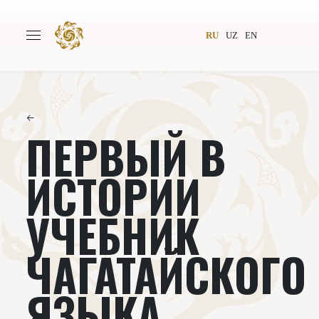
RU
UZ
EN
←
ПЕРВЫЙ В
Главная
О проекте
Авторы
Всемирное общество
ИСТОРИИ
Издательство
Новости
УЧЕБНИК
Проекты
Подкасты
ЧАГАТАЙСКОГО
Книги
Видеолекторий
ЯЗЫКА,