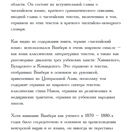
области. Он состоит из вступительной главы о
чагатайском языке, краткого грамматического описания,
вводной главы о чагатайских текстах, включенных в том,
отрывков из этих текстов и краткого чагатайско-немецкого
словаря.
Как видно из содержания книги, термин «чагатайский
язык» использовался Вамбери в очень широком смысле –
как язык классических литературных текстов, а также как
разговорные диалекты трех узбекских ханств: Хивинского,
Бухарского и Кокандского. Это отражено в текстах,
отобранных Вамбери в основном из рукописей,
привезенных из Центральной Азии, поскольку том
содержит отрывки из широкого спектра текстов:
классические стихи Навои, отрывки из религиозных и
медицинских трактатов, отрывки из узбекских народных
эпосов.
Хотя внимание Вамбери как ученого в 1870 – 1880-х
годах было сосредоточено в основном на происхождении
венгерской нации и ее языка, он никогда не переставал