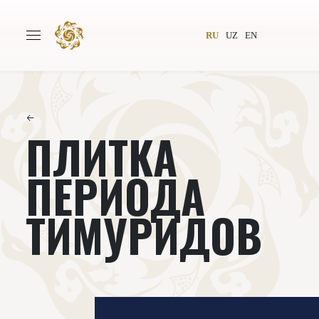
RU
UZ
EN
←
ПЛИТКА
Главная
О проекте
Авторы
Всемирное общество
ПЕРИОДА
Издательство
Новости
ТИМУРИДОВ‌‌
Проекты
Подкасты
Книги
Видеолекторий