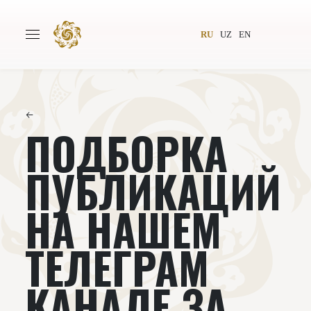
RU
UZ
EN
←
ПОДБОРКА
Главная
О проекте
Авторы
Всемирное общество
ПУБЛИКАЦИЙ
Издательство
Новости
НА НАШЕМ
Проекты
Подкасты
ТЕЛЕГРАМ
Книги
Видеолекторий
КАНАЛЕ ЗА