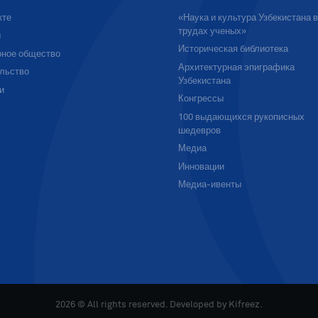
кте
«Наука и культура Узбекистана 
трудах ученых»
ы
Историческая библиотека
ное общество
Архитектурная эпиграфика
льство
Узбекистана
и
Конгрессы
100 выдающихся рукописных
шедевров
Медиа
Инновации
Медиа-ивенты
2026 © All rights reserved. Developed by
Kifreez
.