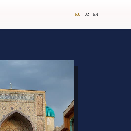
RU
UZ
EN
и
Видеолекторий