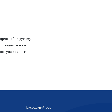
вященный другому
е продвигалось.
но увековечить
Присоединяйтесь