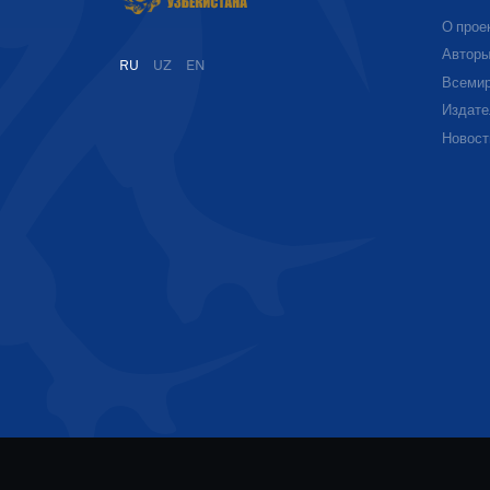
О прое
Автор
RU
UZ
EN
Всемир
Издате
Новост