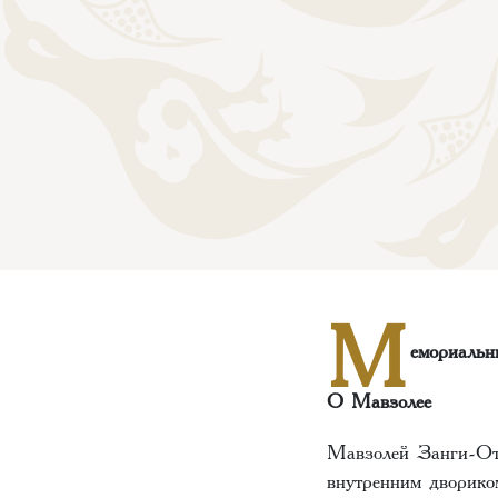
М
емориальн
О Мавзолее
Мавзолей Занги-Ота
внутренним дворик