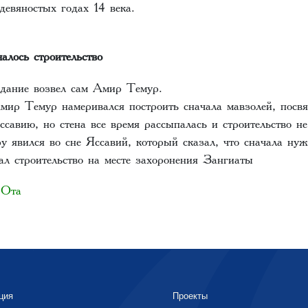
девяностых годах 14 века.
чалось строительство
 здание возвел сам Амир Темур.
Амир Темур намеривался построить сначала мавзолей, пос
савию, но стена все время рассыпалась и строительство н
 явился во сне Яссавий, который сказал, что сначала нуж
ал строительство на месте захоронения Зангиаты
-Ота
ция
Проекты