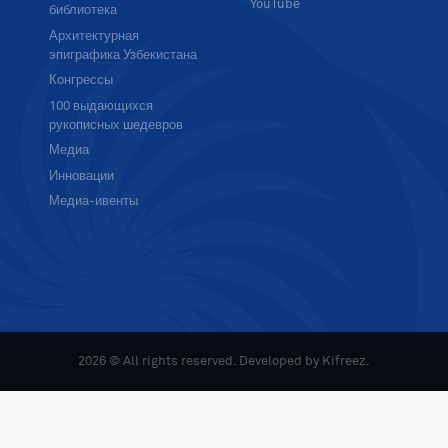
YouTube
библиотека
Архитектурная
эпиграфика Узбекистана
Конгрессы
100 выдающихся
рукописных шедевров
Медиа
Инновации
Медиа-ивенты
2026 © All rights reserved. Developed by
Kifreez
.