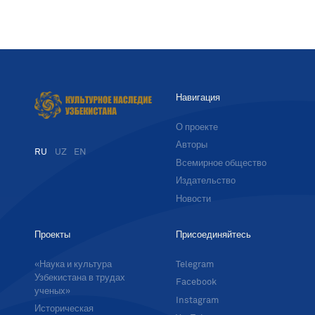
Навигация
О проекте
Авторы
RU
UZ
EN
Всемирное общество
Издательство
Новости
Проекты
Присоединяйтесь
«Наука и культура
Telegram
Узбекистана в трудах
Facebook
ученых»
Instagram
Историческая