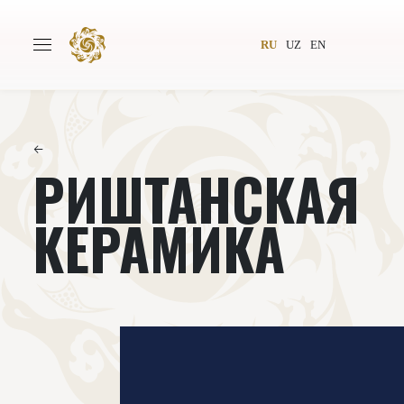
RU
UZ
EN
←
РИШТАНСКАЯ
Главная
О проекте
Авторы
Всемирное общество
КЕРАМИКА
Издательство
Новости
Проекты
Подкасты
Книги
Видеолекторий