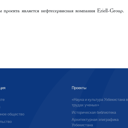
проекта является нефтесервисная компания Eriell-Group.
ция
Проекты
кте
«Наука и культура Узбекистана 
трудах ученых»
ы
Историческая библиотека
ное общество
Архитектурная эпиграфика
льство
Узбекистана