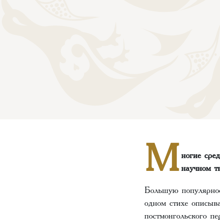
М
ногие сре
научном тв
Большую популярнос
одном стихе описыва
постмонгольского п