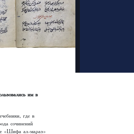
ользовались им в
ечебники, где в
рода сочинений
ние «Шифа ал-мараз»