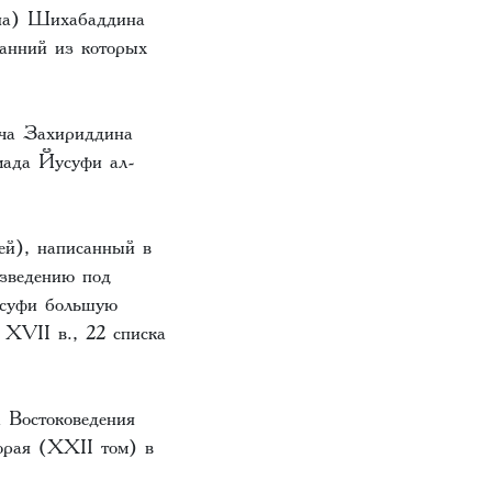
ина) Шихабаддина
анний из которых
ача Захириддина
ада Йусуфи ал-
ей), написанный в
изведению под
усуфи большую
 XVII в., 22 списка
 Востоковедения
торая (XXII том) в