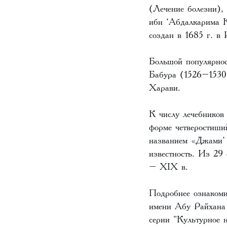
(Лечение болезни)
ибн ‘Абдалкарима К
создан в 1685 г. в
Большой популярнос
Бабура (1526–1530
Харави.
К числу лечебников
форме четверостиши
названием «Джами’
известность. Из 29
– XIX в.
Подробнее ознакоми
имени Абу Райхана
серии "Культурное н