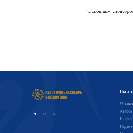
Основным спонсором 
Навига
О прое
Автор
RU
UZ
EN
Всемир
Издате