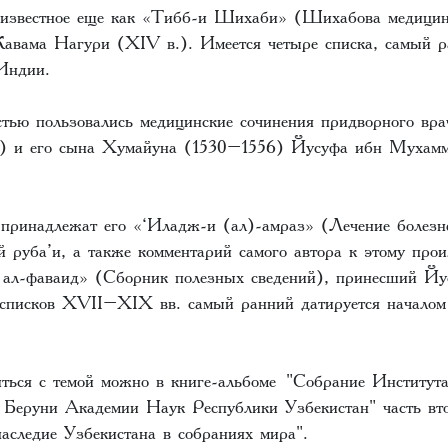
, известное еще как «Тибб-и Шихаби» (Шихабова медиц
авама Нагури (XIV в.). Имеется четыре списка, самый р
 Индии.
тью пользовались медицинские сочинения придворного вр
) и его сына Хумайуна (1530–1556) Йусуфа ибн Мухамм
 принадлежат его «‘Иладж-и (ал)-амраз» (Лечение болезн
й руба’и, а также комментарий самого автора к этому про
 ал-фаваид» (Сборник полезных сведений), принесший Й
 списков XVII–XIX вв. самый ранний датируется началом
ться с темой можно в книге-альбоме
"Собрание Института
 Беруни Академии Наук Республики Узбекистан
" часть в
аследие Узбекистана в собраниях мира".