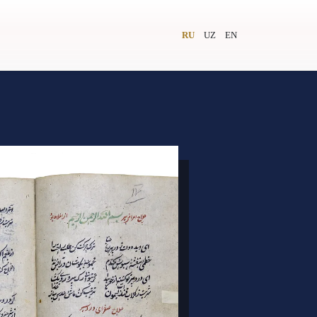
RU
UZ
EN
и
Видеолекторий