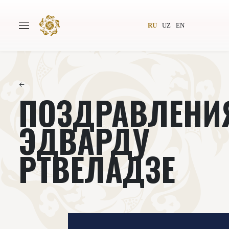
RU
UZ
EN
←
ПОЗДРАВЛЕНИ
Главная
О проекте
Авторы
Всемирное общество
ЭДВАРДУ
Издательство
Новости
РТВЕЛАДЗЕ
Проекты
Подкасты
Книги
Видеолекторий