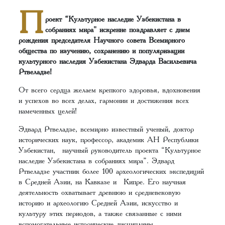
П
роект “Культурное наследие Узбекистана в
собраниях мира" искренне поздравляет с днем
рождения председателя Научного совета Всемирного
общества по изучению, сохранению и популяризации
культурного наследия Узбекистана Эдварда Васильевича
Ртвеладзе!
От всего сердца желаем крепкого здоровья, вдохновения
и успехов во всех делах, гармонии и достижения всех
намеченных целей!
Эдвард Ртвеладзе, всемирно известный ученый, доктор
исторических наук, профессор, академик АН Республики
Узбекистан, научный руководитель проекта “Культурное
наследие Узбекистана в собраниях мира”. Эдвард
Ртвеладзе участник более 100 археологических экспедиций
в Средней Азии, на Кавказе и Кипре. Его научная
деятельность охватывает древнюю и средневековую
историю и археологию Средней Азии, искусство и
культуру этих периодов, а также связанные с ними
вспомогательные исторические дисциплины —