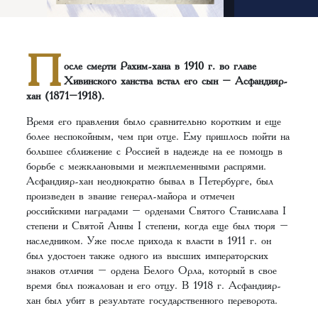
П
осле смерти Рахим-хана в 1910 г. во главе
Хивинского ханства встал его сын – Асфандияр-
хан (1871–1918).
Время его правления было сравнительно коротким и еще
более неспокойным, чем при отце. Ему пришлось пойти на
большее сближение с Россией в надежде на ее помощь в
борьбе с межклановыми и межплеменными распрями.
Асфандияр-хан неоднократно бывал в Петербурге, был
произведен в звание генерал-майора и отмечен
российскими наградами – орденами Святого Станислава I
степени и Святой Анны I степени, когда еще был тюря –
наследником. Уже после прихода к власти в 1911 г. он
был удостоен также одного из высших императорских
знаков отличия – ордена Белого Орла, который в свое
время был пожалован и его отцу. В 1918 г. Асфандияр-
хан был убит в результате государственного переворота.