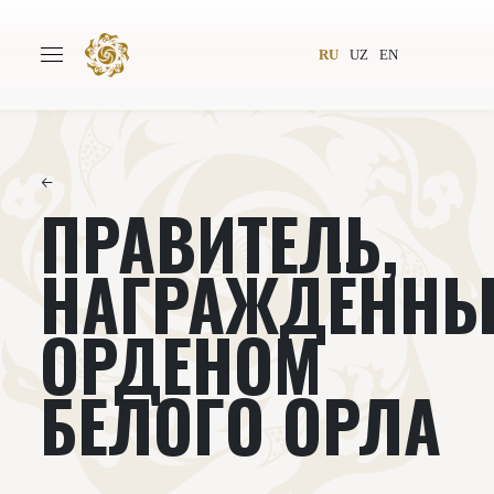
RU
UZ
EN
←
ПРАВИТЕЛЬ,
Главная
О проекте
Авторы
Всемирное общество
НАГРАЖДЁНН
Издательство
Новости
ОРДЕНОМ
Проекты
Подкасты
БЕЛОГО ОРЛА
Книги
Видеолекторий