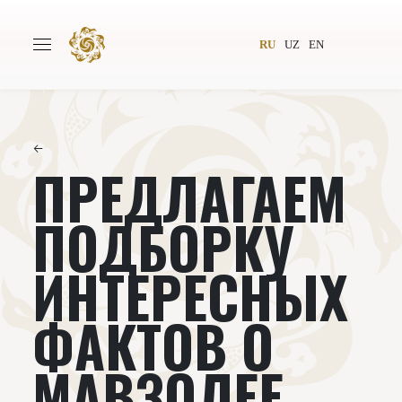
RU
UZ
EN
←
ПРЕДЛАГАЕМ
Главная
О проекте
Авторы
Всемирное общество
ПОДБОРКУ
Издательство
Новости
ИНТЕРЕСНЫХ
Проекты
Подкасты
ФАКТОВ О
Книги
Видеолекторий
МАВЗОЛЕЕ