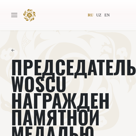
RU
UZ
EN
←
ПРЕДСЕДАТЕЛ
Главная
О проекте
Авторы
Всемирное общество
WOSCU
Издательство
Новости
НАГРАЖДЕН
Проекты
Подкасты
ПАМЯТНОЙ
Книги
Видеолекторий
МЕДАЛЬЮ