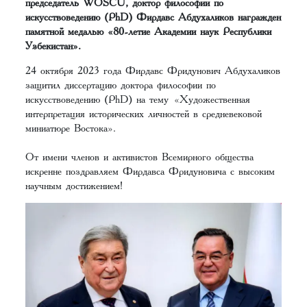
председатель WOSCU, доктор философии по
искусствоведению (PhD) Фирдавс Абдухаликов награжден
памятной медалью «80-летие Академии наук Республики
Узбекистан».
24 октября 2023 года Фирдавс Фридунович Абдухаликов
защитил диссертацию доктора философии по
искусствоведению (PhD) на тему «Художественная
интерпретация исторических личностей в средневековой
миниатюре Востока».
От имени членов и активистов Всемирного общества
искренне поздравляем Фирдавса Фридуновича с высоким
научным достижением!