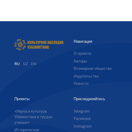
Навигация
О проекте
Авторы
RU
UZ
EN
Всемирное общество
Издательство
Новости
Проекты
Присоединяйтесь
«Наука и культура
Telegram
Узбекистана в трудах
Facebook
ученых»
Instagram
Историческая