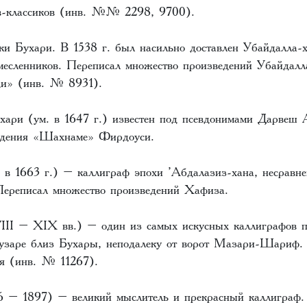
ов-классиков (инв. №№ 2298, 9700).
 Бухари. В 1538 г. был насильно доставлен Убайдалла-
емесленников. Переписал множество произведений Убайдалла
ди» (инв. № 8931).
ари (ум. в 1647 г.) известен под псевдонимами Дарвеш
едения «Шахнаме» Фирдоуси.
в 1663 г.) – каллиграф эпохи ’Абдалазиз-хана, несравн
 Переписал множество произведений Хафиза.
II – XIX вв.) – один из самых искусных каллиграфов п
узаре близ Бухары, неподалеку от ворот Мазари-Шариф.
я (инв. № 11267).
 – 1897) – великий мыслитель и прекрасный каллиграф.