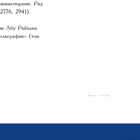
 миниатюрами. Ряд
2776, 2941).
ени Абу Райхана
ллиграфия» (том