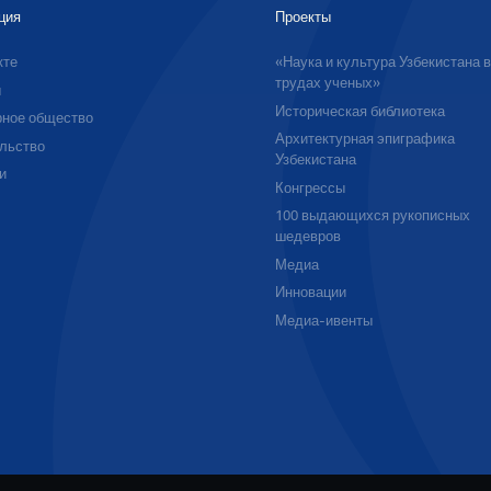
ция
Проекты
кте
«Наука и культура Узбекистана 
трудах ученых»
ы
Историческая библиотека
ное общество
Архитектурная эпиграфика
льство
Узбекистана
и
Конгрессы
100 выдающихся рукописных
шедевров
Медиа
Инновации
Медиа-ивенты