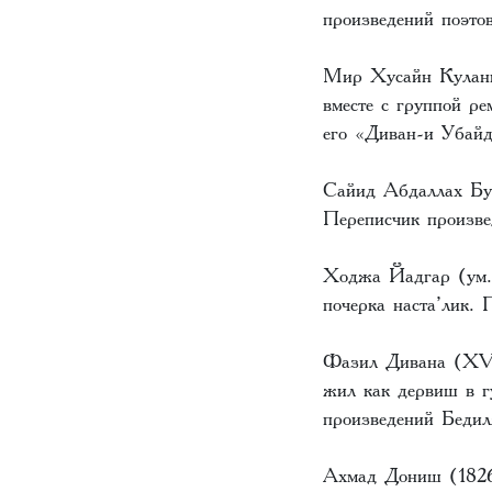
произведений поэт
Мир Хусайн Куланки
вместе с группой р
его «Диван-и Убай
Сайид Абдаллах Бух
Переписчик произв
Ходжа Йадгар (ум. 
почерка наста’лик.
Фазил Дивана (XVI
жил как дервиш в г
произведений Бедил
Ахмад Дониш (1826