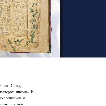
тани» (писарь
мастером письма. В
месленников и
лько списков