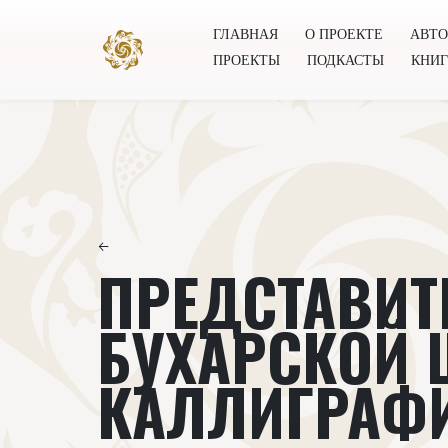
ГЛАВНАЯ
О ПРОЕКТЕ
АВТ
ПРОЕКТЫ
ПОДКАСТЫ
КНИ
Главная
О проекте
Авторы
Всемирное общест
←
ПРЕДСТАВИТ
БУХАРСКОЙ
КАЛЛИГРАФ