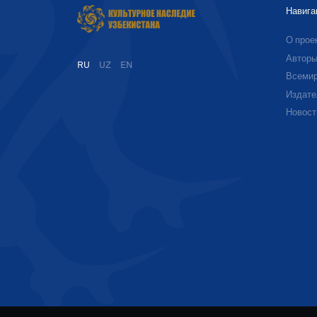
Навига
О прое
Автор
RU
UZ
EN
Всемир
Издате
Новост