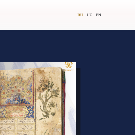
RU
UZ
EN
и
Видеолекторий