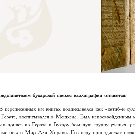
редставителям бухарской школы каллиграфии относятся:
переписанных им книгах подписывался как «катиб-и сул
в Герате, воспитывался в Мешхеде. Был непревзойденным 
хан привез из Герата в Бухару большую группу ученых, ре
исле был и Мир Али Хирави. Его перу принадлежат неско