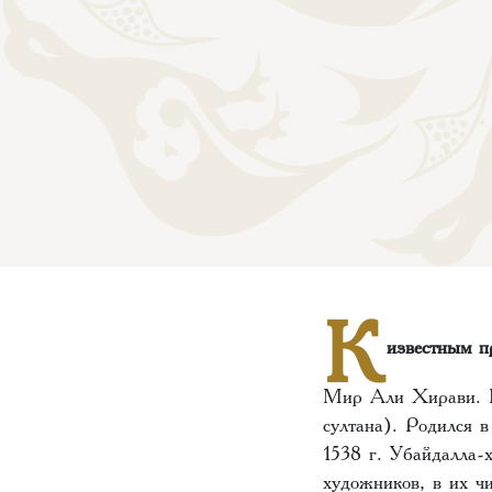
К
известным п
Мир Али Хирави. В 
султана). Родился 
1538 г. Убайдалла-
художников, в их ч