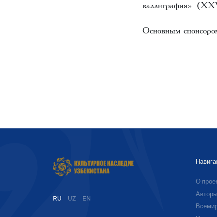
каллиграфия» (XXV
Основным спонсором
Навига
О прое
Автор
RU
UZ
EN
Всемир