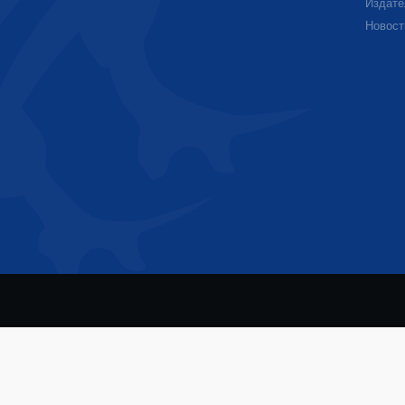
Издате
Новост