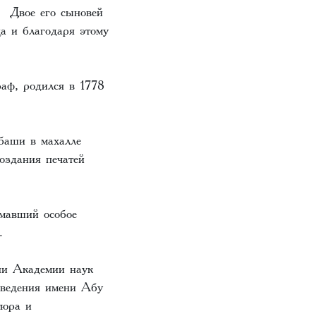
 Двое его сыновей
а и благодаря этому
аф, родился в 1778
баши в махалле
создания печатей
мавший особое
).
ни Академии наук
оведения имени Абу
тюра и