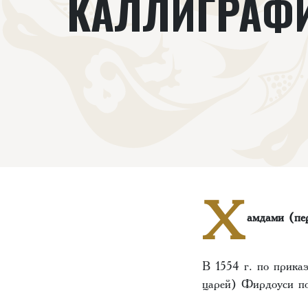
КАЛЛИГРАФ
Х
амдами (пе
В 1554 г. по прика
царей) Фирдоуси по