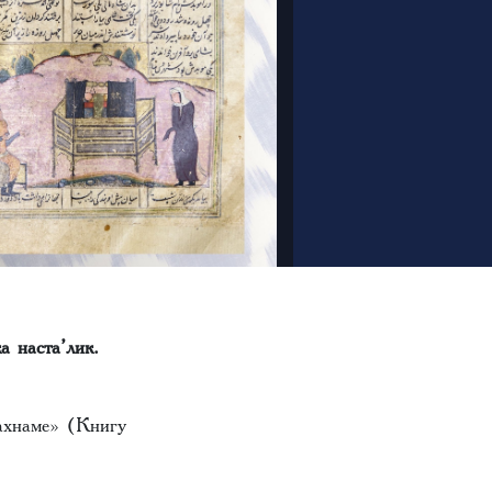
а наста’лик.
ахнаме» (Книгу