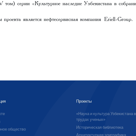
 том) серии «Культурное наследие Узбекистана в собран
 проекта является нефтесервисная компания Eriell-Group.
ция
Проекты
кте
«Наука и культура Узбекистана 
трудах ученых»
ы
Историческая библиотека
ное общество
Архитектурная эпиграфика