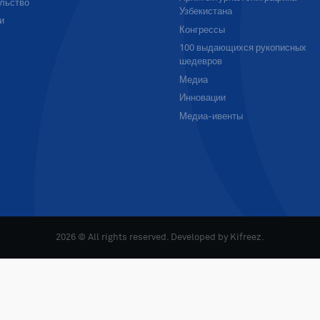
льство
Узбекистана
и
Конгрессы
100 выдающихся рукописных
шедевров
Медиа
Инновации
Медиа-ивенты
2026 © All rights reserved. Developed by
Kifreez
.