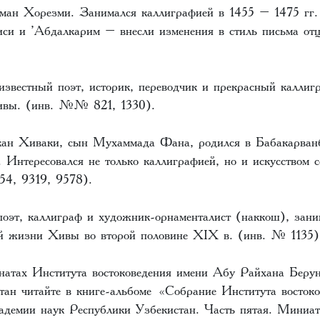
ман Хорезми. Занимался каллиграфией в 1455 – 1475 гг.
и и ’Абдалкарим – внесли изменения в стиль письма отц
вестный поэт, историк, переводчик и прекрасный каллигр
Хивы. (инв. №№ 821, 1330).
ан Хиваки, сын Мухаммада Фана, родился в Бабакарван
. Интересовался не только каллиграфией, но и искусством 
54, 9319, 9578).
эт, каллиграф и художник-орнаменталист (наккош), зани
ой жизни Хивы во второй половине XIX в. (инв. № 1135
натах Института востоковедения имени Абу Райхана Беру
тан читайте в книге-альбоме «Собрание Института восток
демии наук Республики Узбекистан. Часть пятая. Миниа