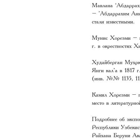
Мавлана ‘Абдаррах
– ’Абдаррахим Анис
стали известными.
Мунис Хорезми – из
г. в окрестностях 
Худайберган Мухрк
Янги кал’а в 1817 г
(инв. №№ 1135, 11
Камил Хорезми – по
место в литературн
Подробнее об экспо
Республики Узбекис
Райхана Беруни Ака