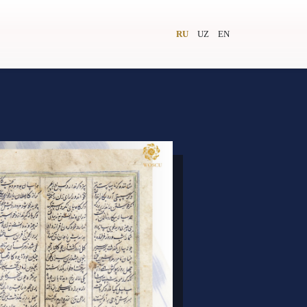
RU
UZ
EN
и
Видеолекторий