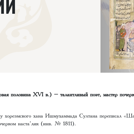
ИИ
рвая половина XVI в.) – талантливый поэт, мастер почерк
зу хорезмского хана Ишмухаммада Султана переписал «Ш
черком наста’лик (инв. № 1811).