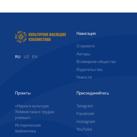
Навигация
О проекте
Авторы
RU
UZ
EN
Всемирное общество
Издательство
Новости
Проекты
Присоединяйтесь
«Наука и культура
Telegram
Узбекистана в трудах
Facebook
ученых»
Instagram
Историческая
YouTube
библиотека