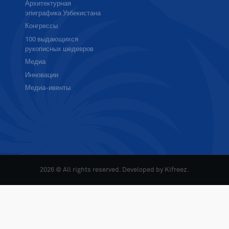
Архитектурная
эпиграфика Узбекистана
Конгрессы
100 выдающихся
рукописных шедевров
Медиа
Инновации
Медиа-ивенты
2026 © All rights reserved. Developed by
Kifreez
.