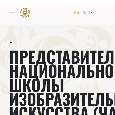
RU
UZ
EN
←
ПРЕДСТАВИТЕ
Главная
О проекте
Авторы
Всемирное общество
НАЦИОНАЛЬНО
Издательство
Новости
ШКОЛЫ
Проекты
Подкасты
ИЗОБРАЗИТЕЛЬ
Книги
Видеолекторий
ИСКУССТВА (Ч