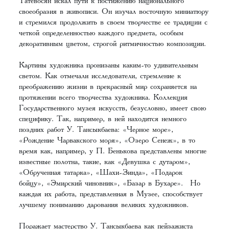
Татевосян искал пути к постижению национального
своеобразия в живописи. Он изучал восточную миниатюру
и стремился продолжить в своем творчестве ее традиции с
четкой определенностью каждого предмета, особым
декоративным цветом, строгой ритмичностью композиции.
Картины художника пронизаны каким-то удивительным
светом. Как отмечали исследователи, стремление к
преображению жизни в прекрасный мир сохраняется на
протяжении всего творчества художника. Коллекция
Государственного музея искусств, безусловно, имеет свою
специфику. Так, например, в ней находится немного
поздних работ У. Тансыкбаева: «Черное море»,
«Рождение Чарвакского моря», «Озеро Сенеж», в то
время как, например, у П. Бенькова представлены многие
известные полотна, такие, как «Девушка с дутаром»,
«Обрученная татарка», «Шахи-Зинда», «Подарок
бойцу», «Эмирский чиновник», «Базар в Бухаре». Но
каждая их работа, представленная в Музее, способствует
лучшему пониманию дарования великих художников.
Поражает мастерство У. Тансыкбаева как пейзажиста