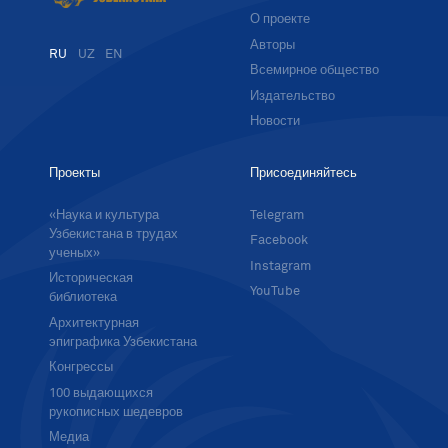
О проекте
Авторы
RU
UZ
EN
Всемирное общество
Издательство
Новости
Проекты
Присоединяйтесь
«Наука и культура
Telegram
Узбекистана в трудах
Facebook
ученых»
Instagram
Историческая
YouTube
библиотека
Архитектурная
эпиграфика Узбекистана
Конгрессы
100 выдающихся
рукописных шедевров
Медиа