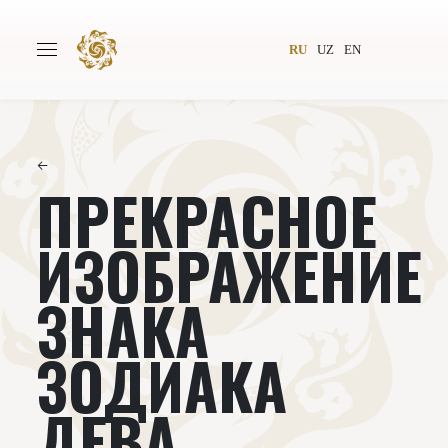
RU
UZ
EN
←
ПРЕКРАСНОЕ
Главная
О проекте
Авторы
Всемирное общество
ИЗОБРАЖЕНИЕ
Издательство
Новости
ЗНАКА
Проекты
Подкасты
ЗОДИАКА
Книги
Видеолекторий
ДЕВА