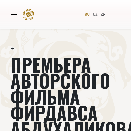
RU
UZ
EN
←
ПРЕМЬЕРА
Главная
О проекте
Авторы
Всемирное общество
АВТОРСКОГО
Издательство
Новости
ФИЛЬМА
Проекты
Подкасты
ФИРДАВСА
Книги
Видеолекторий
АБДУХАЛИКОВ