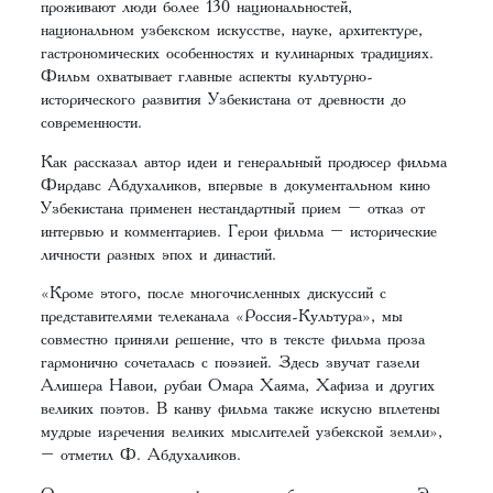
проживают люди более 130 национальностей,
национальном узбекском искусстве, науке, архитектуре,
гастрономических особенностях и кулинарных традициях.
Фильм охватывает главные аспекты культурно-
исторического развития Узбекистана от древности до
современности.
Как рассказал автор идеи и генеральный продюсер фильма
Фирдавс Абдухаликов, впервые в документальном кино
Узбекистана применен нестандартный прием – отказ от
интервью и комментариев. Герои фильма – исторические
личности разных эпох и династий.
«Кроме этого, после многочисленных дискуссий с
представителями телеканала «Россия-Культура», мы
совместно приняли решение, что в тексте фильма проза
гармонично сочеталась с поэзией. Здесь звучат газели
Алишера Навои, рубаи Омара Хаяма, Хафиза и других
великих поэтов. В канву фильма также искусно вплетены
мудрые изречения великих мыслителей узбекской земли»,
– отметил Ф. Абдухаликов.