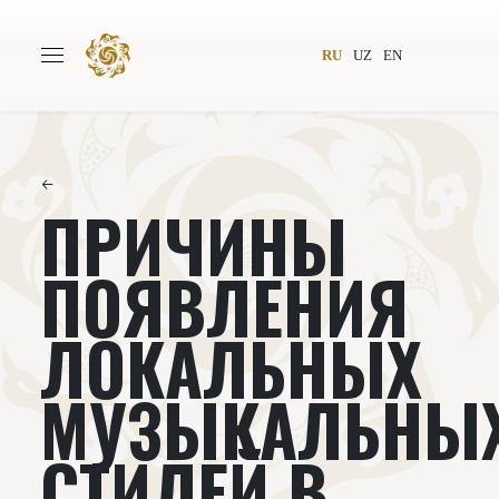
RU
UZ
EN
←
ПРИЧИНЫ
Главная
О проекте
Авторы
Всемирное общество
ПОЯВЛЕНИЯ
Издательство
Новости
ЛОКАЛЬНЫХ
Проекты
Подкасты
МУЗЫКАЛЬНЫ
Книги
Видеолекторий
СТИЛЕЙ В