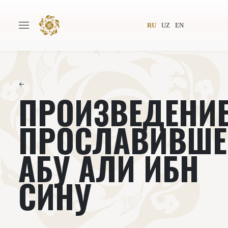
RU
UZ
EN
←
ПРОИЗВЕДЕНИЕ
Главная
О проекте
Авторы
Всемирное общество
ПРОСЛАВИВШЕ
Издательство
Новости
АБУ АЛИ ИБН
Проекты
Подкасты
СИНУ
Книги
Видеолекторий