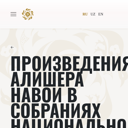
RU
UZ
EN
←
ПРОИЗВЕДЕНИ
Главная
О проекте
Авторы
Всемирное общество
АЛИШЕРА
Издательство
Новости
НАВОИ В
Проекты
Подкасты
СОБРАНИЯХ
Книги
Видеолекторий
НАЦИОНАЛЬНО