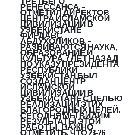
ТРЕТЬЕГО
РЕНЕССАНСА, –
ОТМЕТИЛ ДИРЕКТОР
ЦЕНТРА ИСЛАМСКОЙ
ЦИВИЛИЗАЦИИ В
УЗБЕКИСТАНЕ
ФИРДАВС
АБДУХОЛИКОВ. –
РАЗВИВАЮТСЯ НАУКА,
ОБРАЗОВАНИЕ И
КУЛЬТУРА. 7 ЛЕТ НАЗАД
ПО УКАЗУ ПРЕЗИДЕНТА
РЕСПУБЛИКИ
УЗБЕКИСТАН БЫЛ
СОЗДАН ЦЕНТР
ИСЛАМСКОЙ
ЦИВИЛИЗАЦИИ В
УЗБЕКИСТАНЕ С ЦЕЛЬЮ
РЕАЛИЗАЦИИ ЭТИХ
БЛАГОРОДНЫХ ЦЕЛЕЙ.
СЕГОДНЯ МЫ ВИДИМ
РЕЗУЛЬТАТЫ ЭТОЙ
РАБОТЫ. ВАЖНО
ОТМЕТИТЬ, ЧТО 23-26