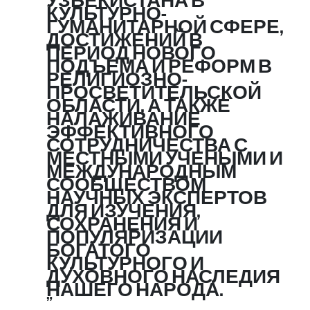
УЗБЕКИСТАНА В
КУЛЬТУРНО-
ГУМАНИТАРНОЙ СФЕРЕ,
ДОСТИЖЕНИЙ В
ПЕРИОД НОВОГО
ПОДЪЕМА И РЕФОРМ В
РЕЛИГИОЗНО-
ПРОСВЕТИТЕЛЬСКОЙ
ОБЛАСТИ, А ТАКЖЕ
НАЛАЖИВАНИЕ
ЭФФЕКТИВНОГО
СОТРУДНИЧЕСТВА С
МЕСТНЫМИ УЧЕНЫМИ И
МЕЖДУНАРОДНЫМ
СООБЩЕСТВОМ
НАУЧНЫХ ЭКСПЕРТОВ
ДЛЯ ИЗУЧЕНИЯ,
СОХРАНЕНИЯ И
ПОПУЛЯРИЗАЦИИ
БОГАТОГО
КУЛЬТУРНОГО И
ДУХОВНОГО НАСЛЕДИЯ
НАШЕГО НАРОДА.