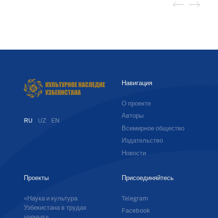
Навигация
О проекте
Авторы
RU
UZ
EN
Всемирное общество
Издательство
Новости
Проекты
Присоединяйтесь
«Наука и культура
Telegram
Узбекистана в трудах
Facebook
ученых»