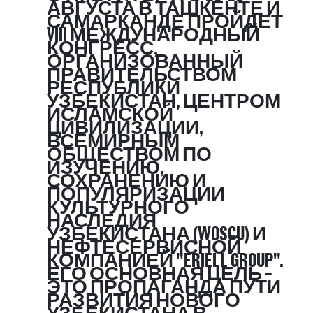
АВГУСТА В ТАШКЕНТЕ И
САМАРКАНДЕ ПРОЙДЕТ
VIII МЕЖДУНАРОДНЫЙ
КОНГРЕСС,
ОРГАНИЗОВАННЫЙ
ПРАВИТЕЛЬСТВОМ
РЕСПУБЛИКИ
УЗБЕКИСТАН, ЦЕНТРОМ
ИСЛАМСКОЙ
ЦИВИЛИЗАЦИИ,
ВСЕМИРНЫМ
ОБЩЕСТВОМ ПО
ИЗУЧЕНИЮ,
СОХРАНЕНИЮ И
ПОПУЛЯРИЗАЦИИ
КУЛЬТУРНОГО
НАСЛЕДИЯ
УЗБЕКИСТАНА (WOSCU) И
НЕФТЕСЕРВИСНОЙ
КОМПАНИЕЙ "ERIELL GROUP".
ЕГО ОСНОВНАЯ ЦЕЛЬ –
ЭТО ПРОПАГАНДА ПУТИ
РАЗВИТИЯ НОВОГО