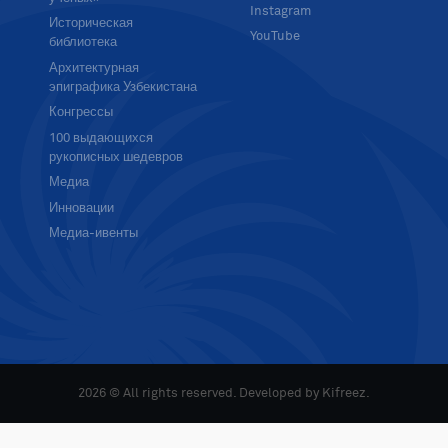
Instagram
Историческая
YouTube
библиотека
Архитектурная
эпиграфика Узбекистана
Конгрессы
100 выдающихся
рукописных шедевров
Медиа
Инновации
Медиа-ивенты
2026 © All rights reserved. Developed by
Kifreez
.