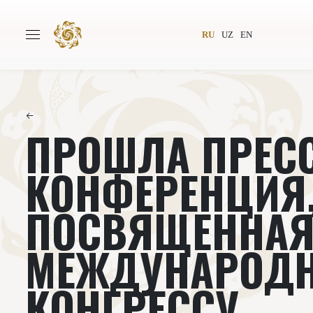
RU
UZ
EN
←
ПРОШЛА ПРЕСС
Главная
О проекте
Авторы
Всемирное общество
КОНФЕРЕНЦИЯ
Издательство
Новости
ПОСВЯЩЕННАЯ 
Проекты
Подкасты
МЕЖДУНАРОД
Книги
Видеолекторий
КОНГРЕССУ