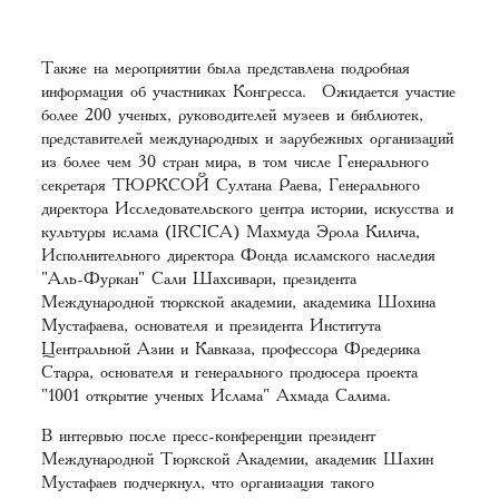
Также на мероприятии была представлена подробная
информация об участниках Конгресса. Ожидается участие
более 200 ученых, руководителей музеев и библиотек,
представителей международных и зарубежных организаций
из более чем 30 стран мира, в том числе Генерального
секретаря ТЮРКСОЙ Султана Раева, Генерального
директора Исследовательского центра истории, искусства и
культуры ислама (IRCICA) Махмуда Эрола Килича,
Исполнительного директора Фонда исламского наследия
"Аль-Фуркан" Сали Шахсивари, президента
Международной тюркской академии, академика Шохина
Мустафаева, основателя и президента Института
Центральной Азии и Кавказа, профессора Фредерика
Старра, основателя и генерального продюсера проекта
"1001 открытие ученых Ислама" Ахмада Салима.
В интервью после пресс-конференции президент
Международной Тюркской Академии, академик Шахин
Мустафаев подчеркнул, что организация такого