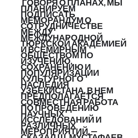
ГОВОРЯ О ПЛАНАХ, МЫ
ПЛАНИРУЕМ
ПОДПИСАТЬ
МЕМОРАНДУМ О
СОТРУДНИЧЕСТВЕ
МЕЖДУ
МЕЖДУНАРОДНОЙ
ТЮРКСКОЙ АКАДЕМИЕЙ
И ВСЕМИРНЫМ
ОБЩЕСТВОМ ПО
ИЗУЧЕНИЮ,
СОХРАНЕНИЮ И
ПОПУЛЯРИЗАЦИИ
КУЛЬТУРНОГО
НАСЛЕДИЯ
УЗБЕКИСТАНА. В НЕМ
ПРЕДПОЛАГАЕТСЯ
СОВМЕСТНАЯ РАБОТА
ПО ПРОВЕДЕНИЮ
НАУЧНЫХ
ИССЛЕДОВАНИЙ И
РАЗЛИЧНЫХ
МЕРОПРИЯТИЙ, —
СКАЗАЛ Ш. МУСТАФАЕВ.