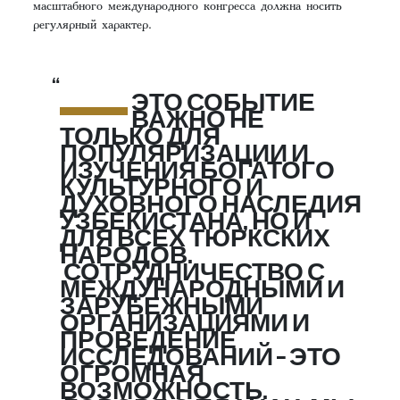
масштабного международного конгресса должна носить
регулярный характер.
—
ЭТО СОБЫТИЕ
ВАЖНО НЕ
ТОЛЬКО ДЛЯ
ПОПУЛЯРИЗАЦИИ И
ИЗУЧЕНИЯ БОГАТОГО
КУЛЬТУРНОГО И
ДУХОВНОГО НАСЛЕДИЯ
УЗБЕКИСТАНА, НО И
ДЛЯ ВСЕХ ТЮРКСКИХ
НАРОДОВ.
СОТРУДНИЧЕСТВО С
МЕЖДУНАРОДНЫМИ И
ЗАРУБЕЖНЫМИ
ОРГАНИЗАЦИЯМИ И
ПРОВЕДЕНИЕ
ИССЛЕДОВАНИЙ – ЭТО
ОГРОМНАЯ
ВОЗМОЖНОСТЬ.