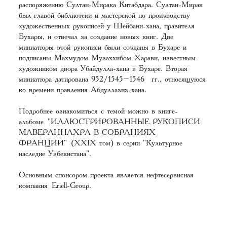
распоряжению Султан-Мирака Китабдара. Султан-Мирак
был главой библиотеки и мастерской по производству
художественных рукописей у Шейбани-хана, правителя
Бухары, и отвечал за создание новых книг. Две
миниатюры этой рукописи были созданы в Бухаре и
подписаны Махмудом Музаххибом Харави, известным
художником двора Убайдулла-хана в Бухаре. Вторая
миниатюра датирована 952/1545–1546 гг., относящуюся
ко времени правления Абдуллазиз-хана.
Подробнее ознакомиться с темой можно в книге-
альбоме
"ИЛЛЮСТРИРОВАННЫЕ РУКОПИСИ
МАВЕРАННАХРА В СОБРАНИЯХ
ФРАНЦИИ"
(XXIX том) в серии "Культурное
наследие Узбекистана".
Основным спонсором проекта является нефтесервисная
компания
Eriell-Group
.