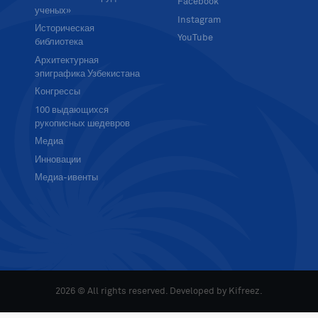
Facebook
ученых»
Instagram
Историческая
YouTube
библиотека
Архитектурная
эпиграфика Узбекистана
Конгрессы
100 выдающихся
рукописных шедевров
Медиа
Инновации
Медиа-ивенты
2026 © All rights reserved. Developed by
Kifreez
.