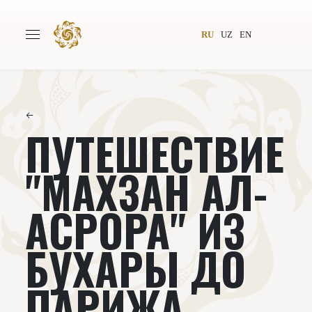
RU
UZ
EN
←
ПУТЕШЕСТВИЕ
Главная
О проекте
Авторы
Всемирное общество
"МАХЗАН АЛ-
Издательство
Новости
АСРОРА" ИЗ
Проекты
Подкасты
БУХАРЫ ДО
Книги
Видеолекторий
ПАРИЖА