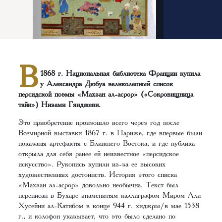
В
1868 г. Национальная библиотека Франции купила
у Александра Дюбуа великолепный список
персидской поэмы «Махзан ал-асрор» («Сокровищница
тайн») Низами Гянджеви.
Это приобретение произошло всего через год после
Всемирной выставки 1867 г. в Париже, где впервые были
показаны артефакты с Ближнего Востока, и где публика
открыла для себя ранее ей неизвестное «персидское
искусство». Рукопись купили из-за ее высоких
художественных достоинств. История этого списка
«Махзан ал-асрор» довольно необычна. Текст был
переписан в Бухаре знаменитым каллиграфом Миром Али
Хусейни ал-Катибом в конце 944 г. хиджры/в мае 1538
г., и колофон указывает, что это было сделано по