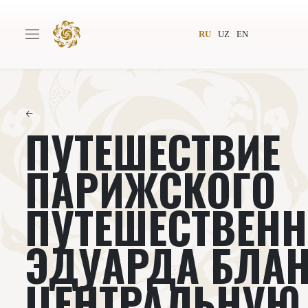
RU
UZ
EN
←
ПУТЕШЕСТВИЕ
Главная
О проекте
Авторы
Всемирное общество
ПАРИЖСКОГО
Издательство
Новости
ПУТЕШЕСТВЕН
Проекты
Подкасты
ЭДУАРДА БЛАН
Книги
Видеолекторий
ЦЕНТРАЛЬНУЮ