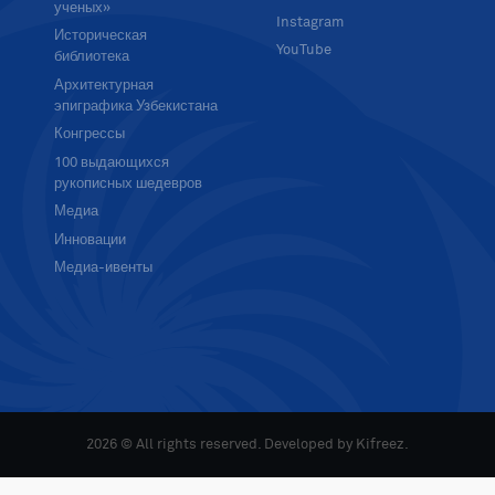
ученых»
Instagram
Историческая
YouTube
библиотека
Архитектурная
эпиграфика Узбекистана
Конгрессы
100 выдающихся
рукописных шедевров
Медиа
Инновации
Медиа-ивенты
2026 © All rights reserved. Developed by
Kifreez
.