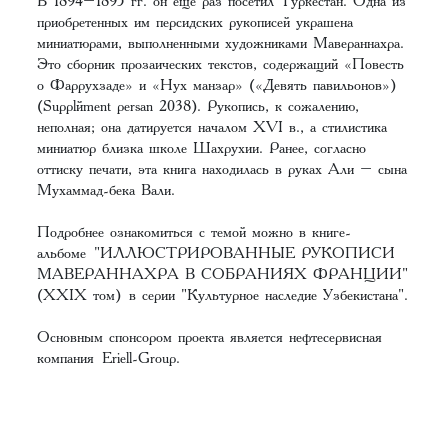
В 1894–1895 гг. он еще раз посетил Туркестан. Одна из
приобретенных им персидских рукописей украшена
миниатюрами, выполненными художниками Мавераннахра.
Это сборник прозаических текстов, содержащий «Повесть
о Фаррухзаде» и «Нух манзар» («Девять павильонов»)
(Supplément persan 2038). Рукопись, к сожалению,
неполная; она датируется началом XVI в., а стилистика
миниатюр близка школе Шахрухии. Ранее, согласно
оттиску печати, эта книга находилась в руках Али – сына
Мухаммад-бека Вали.
Подробнее ознакомиться с темой можно в книге-
альбоме
"ИЛЛЮСТРИРОВАННЫЕ РУКОПИСИ
МАВЕРАННАХРА В СОБРАНИЯХ ФРАНЦИИ"
(XXIX том)
в серии "Культурное наследие Узбекистана".
Основным спонсором проекта является нефтесервисная
компания
Eriell-Group
.