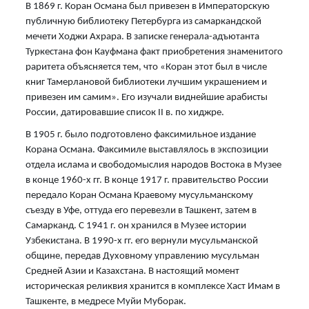
В 1869 г. Коран Османа был привезен в Императорскую
публичную библиотеку Петербурга из самаркандской
мечети Ходжи Ахрара. В записке генерала-адъютанта
Туркестана фон Кауфмана факт приобретения знаменитого
раритета объясняется тем, что «Коран этот был в числе
книг Тамерлановой библиотеки лучшим украшением и
привезен им самим». Его изучали виднейшие арабисты
России, датировавшие список II в. по хиджре.
В 1905 г. было подготовлено факсимильное издание
Корана Османа. Факсимиле выставлялось в экспозиции
отдела ислама и свободомыслия народов Востока в Музее
в конце 1960-х гг. В конце 1917 г. правительство России
передало Коран Османа Краевому мусульманскому
съезду в Уфе, оттуда его перевезли в Ташкент, затем в
Самарканд. С 1941 г. он хранился в Музее истории
Узбекистана. В 1990-х гг. его вернули мусульманской
общине, передав Духовному управлению мусульман
Средней Азии и Казахстана. В настоящий момент
историческая реликвия хранится в комплексе Хаст Имам в
Ташкенте, в медресе Муйи Муборак.