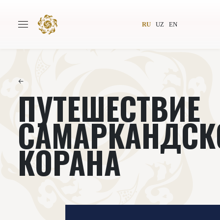
RU
UZ
EN
←
ПУТЕШЕСТВИЕ
Главная
О проекте
Авторы
Всемирное общество
САМАРКАНДСК
Издательство
Новости
КОРАНА
Проекты
Подкасты
Книги
Видеолекторий