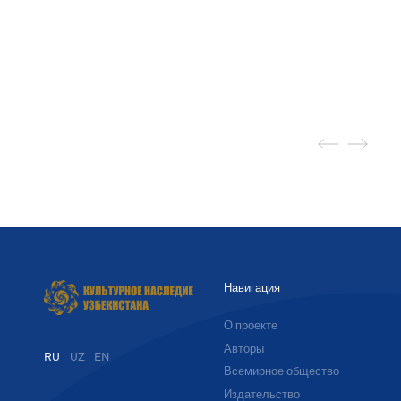
Навигация
О проекте
Авторы
RU
UZ
EN
Всемирное общество
Издательство