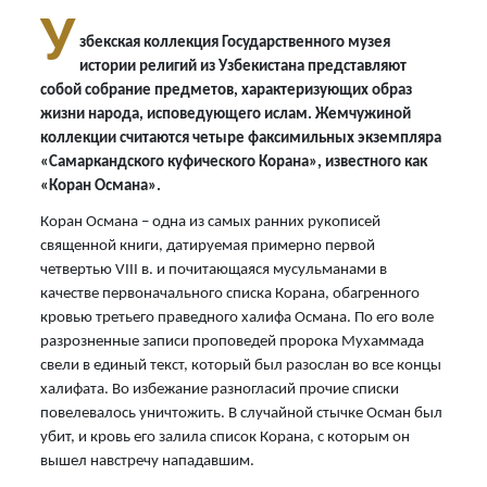
У
збекская коллекция Государственного музея
истории религий из Узбекистана представляют
собой собрание предметов, характеризующих образ
жизни народа, исповедующего ислам. Жемчужиной
коллекции считаются четыре факсимильных экземпляра
«Самаркандского куфического Корана», известного как
«Коран Османа».
Коран Османа – одна из самых ранних рукописей
священной книги, датируемая примерно первой
четвертью VIII в. и почитающаяся мусульманами в
качестве первоначального списка Корана, обагренного
кровью третьего праведного халифа Османа. По его воле
разрозненные записи проповедей пророка Мухаммада
свели в единый текст, который был разослан во все концы
халифата. Во избежание разногласий прочие списки
повелевалось уничтожить. В случайной стычке Осман был
убит, и кровь его залила список Корана, с которым он
вышел навстречу нападавшим.