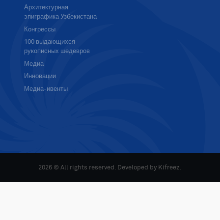
Архитектурная
эпиграфика Узбекистана
Конгрессы
100 выдающихся
рукописных шедевров
Медиа
Инновации
Медиа-ивенты
2026 © All rights reserved. Developed by
Kifreez
.