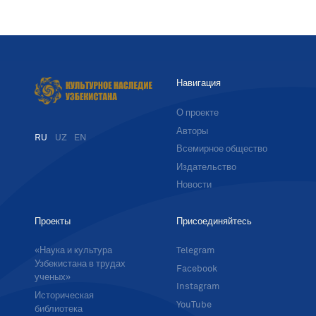
Навигация
О проекте
Авторы
RU
UZ
EN
Всемирное общество
Издательство
Новости
Проекты
Присоединяйтесь
«Наука и культура
Telegram
Узбекистана в трудах
Facebook
ученых»
Instagram
Историческая
YouTube
библиотека