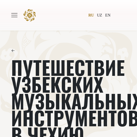
RU
UZ
EN
←
ПУТЕШЕСТВИЕ
Главная
О проекте
Авторы
Всемирное общество
УЗБЕКСКИХ
Издательство
Новости
МУЗЫКАЛЬНЫ
Проекты
Подкасты
ИНСТРУМЕНТО
Книги
Видеолекторий
В ЧЕХИЮ‌‌