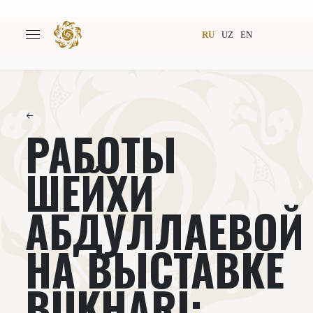
RU
UZ
EN
←
РАБОТЫ
Главная
О проекте
Авторы
Всемирное общество
ШЕЙХИ
Издательство
Новости
АБДУЛЛАЕВОЙ
Проекты
Подкасты
НА ВЫСТАВКЕ
Книги
Видеолекторий
BUKHARI: