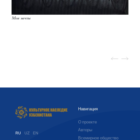
Мои мечты
Навигация
О проекте
Авторы
RU
UZ
EN
Всемирное общество