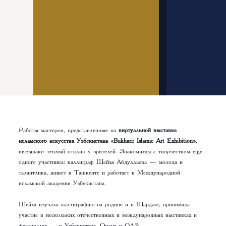
Работы мастеров, представленные на
виртуальной выставке
исламского искусства Узбекистана «Bukhari: Islamic Art Exhibition»
,
вызывают теплый отклик у зрителей. Знакомимся с творчеством еще
одного участника: каллиграф Шейха Абдуллаева — молода и
талантлива, живет в Ташкенте и работает в Международной
исламской академии Узбекистана.
Шейха изучала каллиграфию на родине и в Шардже, принимала
участие в нескольких отечественных и международных выставках и
фестивалях — в Узбекистане, Омане и ОАЭ.