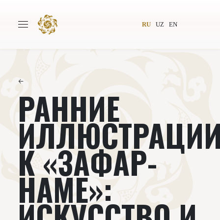
RU
UZ
EN
←
РАННИЕ
Главная
О проекте
Авторы
Всемирное общество
ИЛЛЮСТРАЦИ
Издательство
Новости
К «ЗАФАР-
Проекты
Подкасты
НАМЕ»:
Книги
Видеолекторий
ИСКУССТВО И