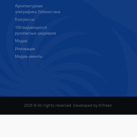
Архитектурная
эпиграфика Узбекистана
Конгрессы
100 выдающихся
рукописных шедевров
Медиа
Инновации
Медиа-ивенты
2026 © All rights reserved. Developed by
Kifreez
.