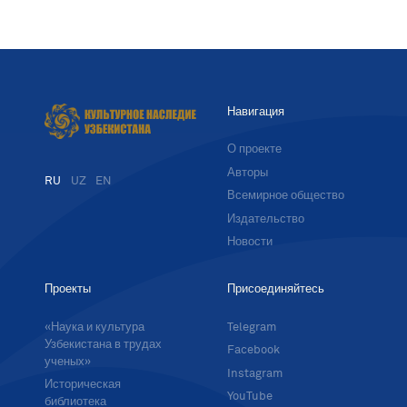
Навигация
О проекте
Авторы
RU
UZ
EN
Всемирное общество
Издательство
Новости
Проекты
Присоединяйтесь
«Наука и культура
Telegram
Узбекистана в трудах
Facebook
ученых»
Instagram
Историческая
YouTube
библиотека