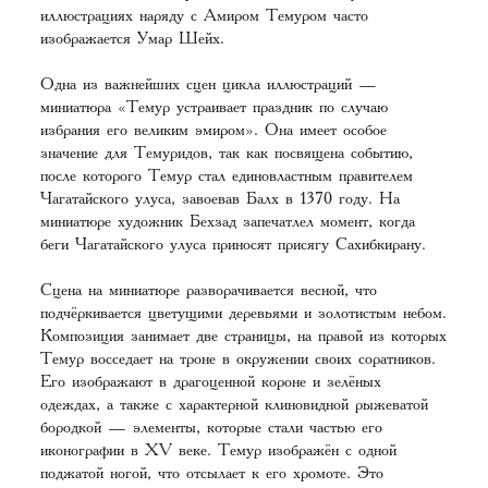
иллюстрациях наряду с Амиром Темуром часто
изображается Умар Шейх.
Одна из важнейших сцен цикла иллюстраций —
миниатюра «Темур устраивает праздник по случаю
избрания его великим эмиром». Она имеет особое
значение для Темуридов, так как посвящена событию,
после которого Темур стал единовластным правителем
Чагатайского улуса, завоевав Балх в 1370 году. На
миниатюре художник Бехзад запечатлел момент, когда
беги Чагатайского улуса приносят присягу Сахибкирану.
Сцена на миниатюре разворачивается весной, что
подчёркивается цветущими деревьями и золотистым небом.
Композиция занимает две страницы, на правой из которых
Темур восседает на троне в окружении своих соратников.
Его изображают в драгоценной короне и зелёных
одеждах, а также с характерной клиновидной рыжеватой
бородкой — элементы, которые стали частью его
иконографии в XV веке. Темур изображён с одной
поджатой ногой, что отсылает к его хромоте. Это