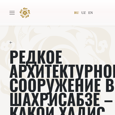
RU
UZ
EN
←
РЕДКОЕ
Главная
О проекте
Авторы
Всемирное общество
АРХИТЕКТУРНО
Издательство
Новости
СООРУЖЕНИЕ В
Проекты
Подкасты
ШАХРИСАБЗЕ –
Книги
Видеолекторий
КАКОЙ ХАДИС