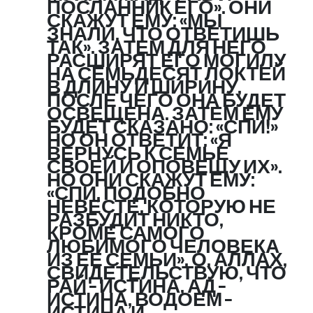
ПОСЛАННИК ЕГО». ОНИ
СКАЖУТ ЕМУ: «МЫ
ЗНАЛИ, ЧТО ОТВЕТИШЬ
ТАК». ЗАТЕМ ДЛЯ НЕГО
РАСШИРЯТ ЕГО МОГИЛУ
НА СЕМЬДЕСЯТ ЛОКТЕЙ
В ДЛИНУ И ШИРИНУ,
ПОСЛЕ ЧЕГО ОНА БУДЕТ
ОСВЕЩЕНА. ЗАТЕМ ЕМУ
БУДЕТ СКАЗАНО: «СПИ!»
НО ОН ОТВЕТИТ: «Я
ВЕРНУСЬ К СЕМЬЕ
СВОЕЙ И ОПОВЕЩУ ИХ».
НО ОНИ СКАЖУТ ЕМУ:
«СПИ, ПОДОБНО
НЕВЕСТЕ, КОТОРУЮ НЕ
РАЗБУДИТ НИКТО,
КРОМЕ САМОГО
ЛЮБИМОГО ЧЕЛОВЕКА
ИЗ ЕЕ СЕМЬИ». О, АЛЛАХ,
СВИДЕТЕЛЬСТВУЮ, ЧТО
РАЙ – ИСТИНА, АД –
ИСТИНА, ВОДОЕМ –