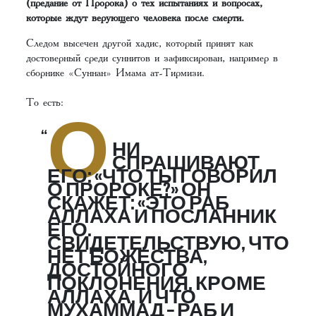
(предание от Пророка) о тех испытаниях и вопросах,
которые ждут верующего человека после смерти.
Следом высечен другой хадис, который принят как
достоверный среди суннитов и зафиксирован, например в
сборнике «Суннан» Имама ат-Тирмизи.
То есть:
О
НИ
СПРАШИВАЮТ
ЕГО: «ЧТО ТЫ ГОВОРИЛ
О ПРОРОКЕ?» ОН
СКАЖЕТ: «ЭТО РАБ
АЛЛАХА И ПОСЛАННИК
ЕГО.
СВИДЕТЕЛЬСТВУЮ, ЧТО
НЕТ БОЖЕСТВА,
ДОСТОЙНОГО
ПОКЛОНЕНИЯ, КРОМЕ
АЛЛАХА, И ЧТО
МУХАММАД – РАБ И