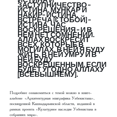
ИСТИНА И
ЗАСТУПНИЧЕСТВО –
ИСТИНА, МУНКАР И
НАКИР– ИСТИНА,
ВСТРЕЧА [C ТОБОЙ] –
ИСТИНА, ЧАС
ВОСКРЕШЕНИЯ – И В
НЕМ НЕТ СОМНЕНИЙ.
АЛЛАХ ВОСКРЕСИТ
ВСЕХ, КОТОРЫЕ В
МОГИЛАХ. В НЕЙ Я БУДУ
ЖИТЬ, В НЕЙ УМРУ И В
НЕЙ БУДУ
ВОСКРЕШЕННЫМ, ЕСЛИ
БУДЕТ УГОДНО АЛЛАХУ
[ВСЕВЫШНЕМУ].
Подробнее ознакомиться с темой можно в книге-
альбоме «Архитектурная эпиграфика Узбекистана»,
посвященной Кашкадарьинской области, изданной в
рамках проекта «Культурное наследие Узбекистана в
собраниях мира».‌‌