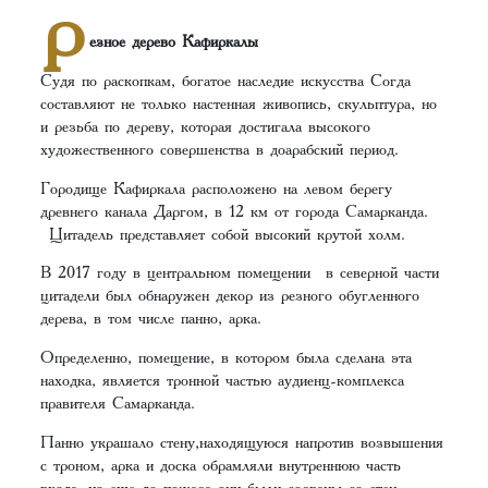
Р
езное дерево Кафиркалы
Судя по раскопкам, богатое наследие искусства Согда
составляют не только настенная живопись, скульптура, но
и резьба по дереву, которая достигала высокого
художественного совершенства в доарабский период.
Городище Кафиркала расположено на левом берегу
древнего канала Даргом, в 12 км от города Самарканда.
Цитадель представляет собой высокий крутой холм.
В 2017 году в центральном помещении в северной части
цитадели был обнаружен декор из резного обугленного
дерева, в том числе панно, арка.
Определенно, помещение, в котором была сделана эта
находка, является тронной частью аудиенц-комплекса
правителя Самарканда.
Панно украшало стену,находящуюся напротив возвышения
с троном, арка и доска обрамляли внутреннюю часть
входа, но еще до пожара они были сорваны со стен,