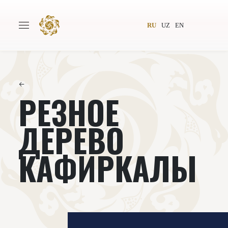
RU
UZ
EN
←
РЕЗНОЕ
Главная
О проекте
Авторы
Всемирное общество
ДЕРЕВО
Издательство
Новости
КАФИРКАЛЫ
Проекты
Подкасты
Книги
Видеолекторий