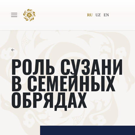
RU
UZ
EN
←
РОЛЬ СУЗАНИ
Главная
О проекте
Авторы
Всемирное общество
В СЕМЕЙНЫХ
Издательство
Новости
ОБРЯДАХ
Проекты
Подкасты
Книги
Видеолекторий