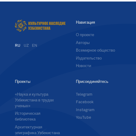
Навигация
О проекте
Авторы
RU
UZ
EN
Всемирное общество
Издательство
Новости
Проекты
Присоединяйтесь
«Наука и культура
Telegram
Узбекистана в трудах
Facebook
ученых»
Instagram
Историческая
YouTube
библиотека
Архитектурная
эпиграфика Узбекистана