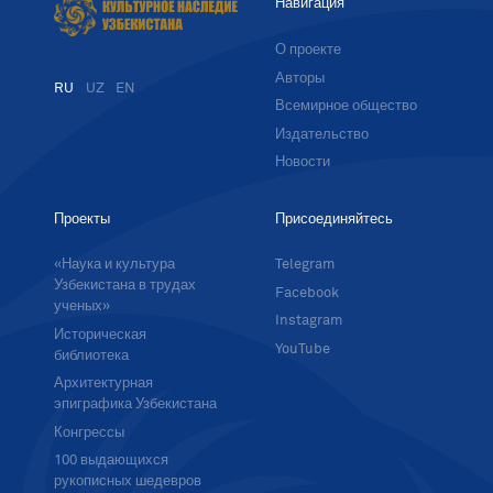
Навигация
О проекте
Авторы
RU
UZ
EN
Всемирное общество
Издательство
Новости
Проекты
Присоединяйтесь
«Наука и культура
Telegram
Узбекистана в трудах
Facebook
ученых»
Instagram
Историческая
YouTube
библиотека
Архитектурная
эпиграфика Узбекистана
Конгрессы
100 выдающихся
рукописных шедевров