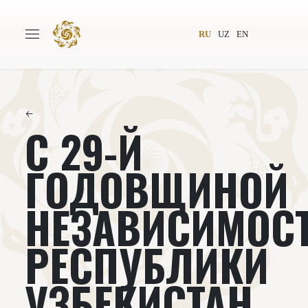
RU
UZ
EN
←
С 29-Й
Главная
О проекте
Авторы
Всемирное общество
ГОДОВЩИНОЙ
Издательство
Новости
НЕЗАВИСИМОС
Проекты
Подкасты
РЕСПУБЛИКИ
Книги
Видеолекторий
УЗБЕКИСТАН