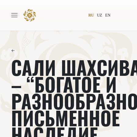
RU
UZ
EN
←
САЛИ ШАХСИВ
Главная
О проекте
Авторы
Всемирное общество
– “БОГАТОЕ И
Издательство
Новости
РАЗНООБРАЗНО
Проекты
Подкасты
ПИСЬМЕННОЕ
Книги
Видеолекторий
НАСЛЕДИЕ