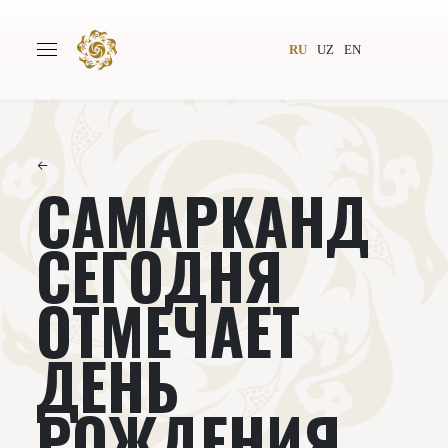
RU
UZ
EN
←
САМАРКАНД
Главная
О проекте
Авторы
Всемирное общество
СЕГОДНЯ
Издательство
Новости
ОТМЕЧАЕТ
Проекты
Подкасты
ДЕНЬ
Книги
Видеолекторий
РОЖДЕНИЯ