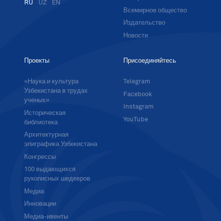
RU
UZ
EN
Всемирное общество
Издательство
Новости
Проекты
Присоединяйтесь
«Наука и культура
Telegram
Узбекистана в трудах
Facebook
ученых»
Instagram
Историческая
YouTube
библиотека
Архитектурная
эпиграфика Узбекистана
Конгрессы
100 выдающихся
рукописных шедевров
Медиа
Инновации
Медиа-ивенты