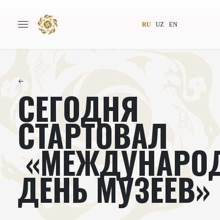
RU
UZ
EN
←
СЕГОДНЯ
Главная
О проекте
Авторы
Всемирное общество
СТАРТОВАЛ
Издательство
Новости
«МЕЖДУНАРО
Проекты
Подкасты
ДЕНЬ МУЗЕЕВ»
Книги
Видеолекторий