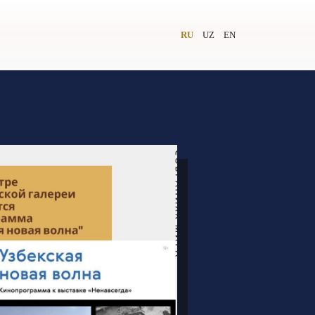
RU
UZ
EN
и
Видеолекторий