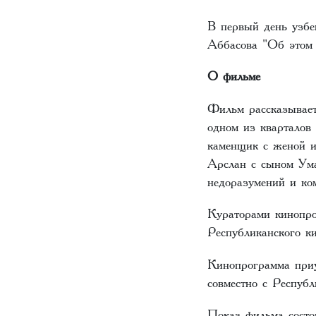
В первый день узбе
Аббасова "Об этом 
О фильме
Фильм рассказывает
одном из кварталов 
каменщик с женой и
Арслан с сыном Ума
недоразумений и ком
Кураторами кинопро
Республиканского 
Кинопрограмма приу
совместно с Респуб
Показ фильма состои