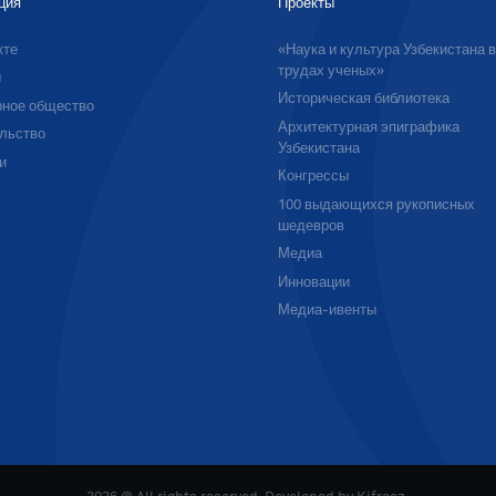
ция
Проекты
кте
«Наука и культура Узбекистана 
трудах ученых»
ы
Историческая библиотека
ное общество
Архитектурная эпиграфика
льство
Узбекистана
и
Конгрессы
100 выдающихся рукописных
шедевров
Медиа
Инновации
Медиа-ивенты