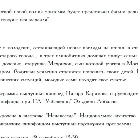
кской новой волны зрителям будет представлен фильм ре
говорит вся махалля".
 о молодежи, отстаивающей новые взгляды на жизнь в ст
старого города , в трех глинобитных домиках живут семьи 
 дочерью, старушка Мехрихон, сын которой учится в Мо
ром. Родители усиленно стремятся поженить своих детей. 
ических ситуаций, молодые сами находят свое счастье.
граммы выступили киновед Нигора Каримова и руководит
кинофонда при НА "Узбеккино" Эльджон Аббасов.
рочена к выставке "Ненавсегда". Национальное агентство
ликанским кинофондом выступили партнерами программы.
тся сегодня, 19 сентября в 15:30