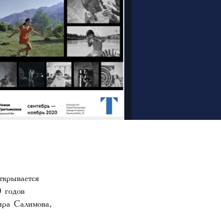
ткрывается
 годов
ира Салимова,