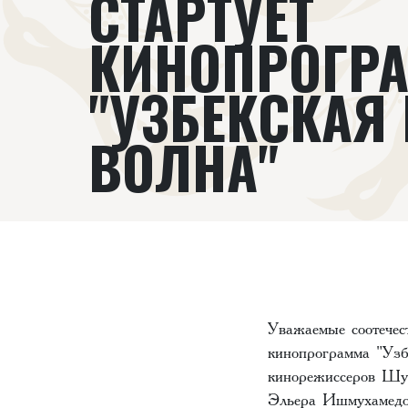
СТАРТУЕТ
КИНОПРОГР
"УЗБЕКСКАЯ
ВОЛНА"
Уважаемые соотечес
кинопрограмма "Узб
кинорежиссеров Шу
Эльера Ишмухамедо