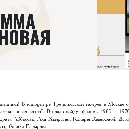
АММА
 НОВАЯ
твенники! В киноцентре Третьяковской галереи в Москве о
екская новая волна". В показ войдут фильмы 1960 – 1970
храта Аббасова, Али Хамраева, Камары Камаловой, Дам
ва, Равиля Батырова.