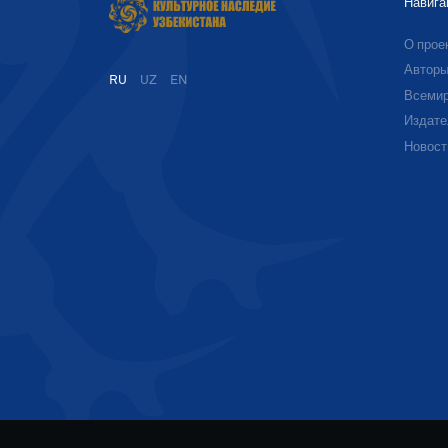
Навига
О прое
Автор
RU
UZ
EN
Всемир
Издате
Новост