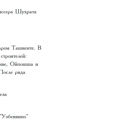
жиссера Шухрата
аром Ташкенте. В
строителей:
скве, Ойпошша и
После ряда
ель
 "Узбеккино"