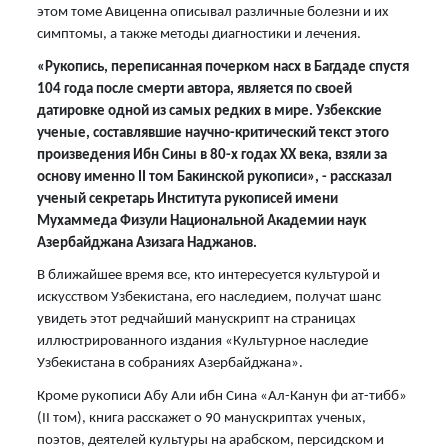
этом томе Авиценна описывал различные болезни и их
симптомы, а также методы диагностики и лечения.
«Рукопись, переписанная почерком насх в Багдаде спустя
104 года после смерти автора, является по своей
датировке одной из самых редких в мире. Узбекские
ученые, составлявшие научно-критический текст этого
произведения Ибн Сины в 80-х годах ХХ века, взяли за
основу именно II том Бакинской рукописи», - рассказал
ученый секретарь Института рукописей имени
Мухаммеда Физули Национальной Академии наук
Азербайджана Азизага Наджанов.
В ближайшее время все, кто интересуется культурой и
искусством Узбекистана, его наследием, получат шанс
увидеть этот редчайший манускрипт на страницах
иллюстрированного издания «Культурное наследие
Узбекистана в собраниях Азербайджана».
Кроме рукописи Абу Али ибн Сина «Ал-Канун фи ат-тибб»
(II том), книга расскажет о 90 манускриптах ученых,
поэтов, деятелей культуры на арабском, персидском и