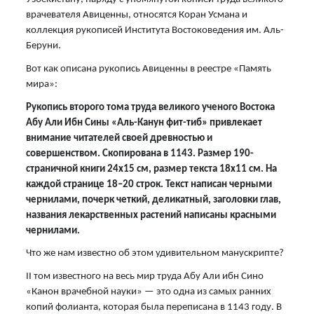
врачевателя Авиценны, относятся Коран Усмана и
коллекция рукописей Института Востоковедения им. Аль-
Беруни.
Вот как описана рукопись Авиценны в реестре «Память
мира»:
Рукопись второго тома труда великого ученого Востока
Абу Али Ибн Сины «Аль-Канун фит-тиб» привлекает
внимание читателей своей древностью и
совершенством. Скопирована в 1143. Размер 190-
страничной книги 24х15 см, размер текста 18х11 см. На
каждой странице 18–20 строк. Текст написан черными
чернилами, почерк четкий, деликатный, заголовки глав,
названия лекарственных растений написаны красными
чернилами.
Что же нам известно об этом удивительном манускрипте?
II том известного на весь мир труда Абу Али ибн Сино
«Канон врачебной науки» — это одна из самых ранних
копий фолианта, которая была переписана в 1143 году. В