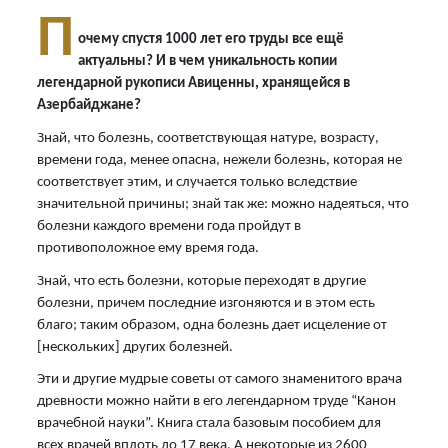
П
очему спустя 1000 лет его труды все ещё
актуальны? И в чем уникальность копии
легендарной рукописи Авиценны, хранящейся в
Азербайджане?
Знай, что болезнь, соответствующая натуре, возрасту,
времени года, менее опасна, нежели болезнь, которая не
соответствует этим, и случается только вследствие
значительной причины; знай так же: можно надеяться, что
болезни каждого времени года пройдут в
противоположное ему время года.
Знай, что есть болезни, которые переходят в другие
болезни, причем последние изгоняются и в этом есть
благо; таким образом, одна болезнь дает исцеление от
[нескольких] других болезней.
Эти и другие мудрые советы от самого знаменитого врача
древности можно найти в его легендарном труде “Канон
врачебной науки”. Книга стала базовым пособием для
всех врачей вплоть до 17 века. А некоторые из 2600