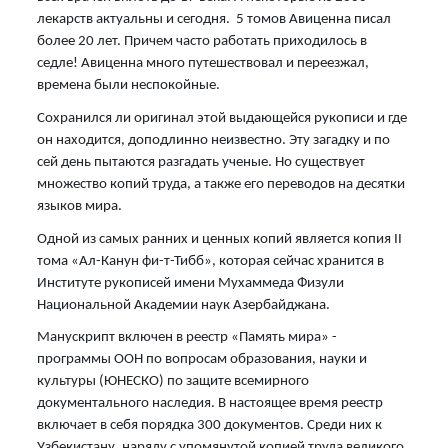
лекарств актуальны и сегодня. 5 томов Авиценна писал
более 20 лет. Причем часто работать приходилось в
седле! Авиценна много путешествовал и переезжал,
времена были неспокойные.
Сохранился ли оригинал этой выдающейся рукописи и где
он находится, доподлинно неизвестно. Эту загадку и по
сей день пытаются разгадать ученые. Но существует
множество копий труда, а также его переводов на десятки
языков мира.
Одной из самых ранних и ценных копий является копия II
тома «Ал-Канун фи-т-Тибб», которая сейчас хранится в
Институте рукописей имени Мухаммеда Физули
Национальной Академии наук Азербайджана.
Манускрипт включен в реестр «Память мира» -
программы ООН по вопросам образования, науки и
культуры (ЮНЕСКО) по защите всемирного
документального наследия. В настоящее время реестр
включает в себя порядка 300 документов. Среди них к
Узбекистану, наряду с упомянутой копией труда великого