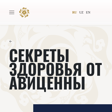
RU
UZ
EN
←
СЕКРЕТЫ
Главная
О проекте
Авторы
Всемирное общество
ЗДОРОВЬЯ ОТ
Издательство
Новости
АВИЦЕННЫ
Проекты
Подкасты
Книги
Видеолекторий