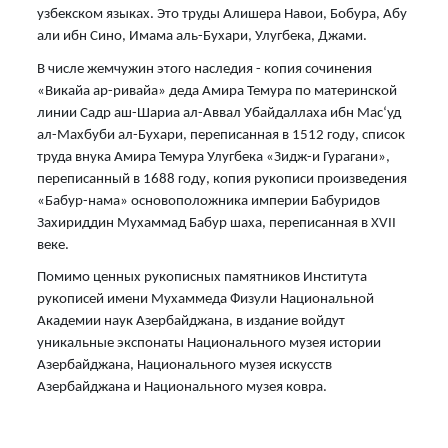
узбекском языках. Это труды Алишера Навои, Бобура, Абу
али ибн Сино, Имама аль-Бухари, Улугбека, Джами.
В числе жемчужин этого наследия - копия сочинения
«Викайа ар-ривайа» деда Амира Темура по материнской
линии Садр аш-Шариа ал-Аввал Убайдаллаха ибн Мас‘уд
ал-Махбуби ал-Бухари, переписанная в 1512 году, список
труда внука Амира Темура Улугбека «Зидж-и Гурагани»,
переписанный в 1688 году, копия рукописи произведения
«Бабур-нама» основоположника империи Бабуридов
Захириддин Мухаммад Бабур шаха, переписанная в XVII
веке.
Помимо ценных рукописных памятников Института
рукописей имени Мухаммеда Физули Национальной
Академии наук Азербайджана, в издание войдут
уникальные экспонаты Национального музея истории
Азербайджана, Национального музея искусств
Азербайджана и Национального музея ковра.